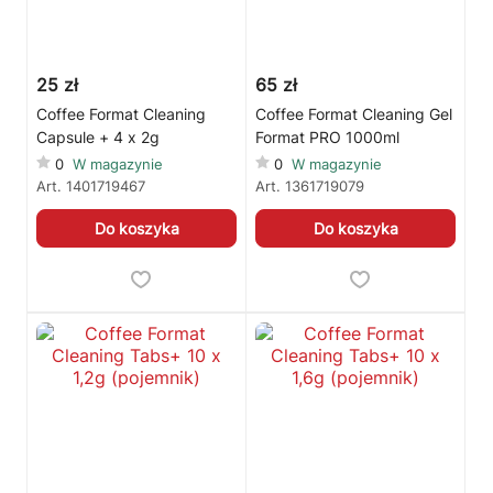
🛠
Szukam części
📖
Instrukcja obsługi
🛒
Jak kupić w sklepie?
🧴
Odkamienianie
25 zł
65 zł
🗹
Reklamacja naprawy
📦
Reklamacja towaru
Coffee Format Cleaning
Coffee Format Cleaning Gel
Capsule + 4 x 2g
Format PRO 1000ml
0
W magazynie
0
W magazynie
Art.
1401719467
Art.
1361719079
Do koszyka
Do koszyka