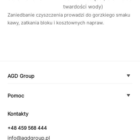
twardości wody)
Zaniedbanie czyszczenia prowadzi do gorzkiego smaku
kawy, zatkania bloku i kosztownych napraw.
AGD Group
O firmie
Pomoc
Nowości
Zamówienie i płatność
Kontakty
Promocje
Zasady dostawy urządzeń
+48 459 568 444
Kontakt
info@agdgroup.pl