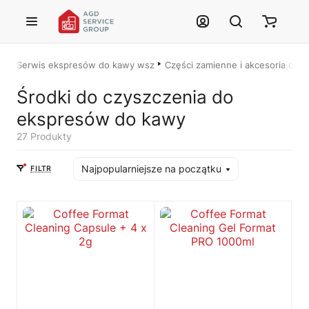
Przejdź do treści głównej
Serwis ekspresów do kawy wszystkich marek – Łódź i cała Polska
Części zamienne i akcesoria do
Środki do czyszczenia do
ekspresów do kawy
Justyna — konsultant AI
27 Produkty
AGD Group • eksperci od ekspresów
Najpopularniejsze na początku
FILTR
☕
Cześć! Jestem Justyna
Pomogę Ci z ekspresem do kawy — sprawdzenie, naprawa, części
zamienne lub złożenie zamówienia.
🔎
Status naprawy
🔧
Jak oddać do naprawy?
💰
Ile kosztuje naprawa?
☕
Ekspres nie działa