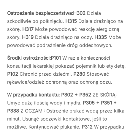
Ostrzeżenia bezpieczeństwa:
H302
Działa
szkodliwie po połknięciu.
H315
Działa drażniąco na
skórę.
H317
Może powodować reakcję alergiczną
skóry.
H319
Działa drażniąco na oczy.
H335
Może
powodować podrażnienie dróg oddechowych.
Środki ostrożności:
P101
W razie konieczności
konsultacji lekarskiej pokazać pojemnik lub etykietę.
P102
Chronić przed dziećmi.
P280
Stosować
rękawice/odzież ochronną oraz ochronę oczu.
W przypadku kontaktu:
P302 + P352
ZE SKÓRĄ:
Umyć dużą ilością wody i mydła.
P305 + P351 +
P338
Z OCZAMI: Ostrożnie płukać wodą przez kilka
minut. Usunąć soczewki kontaktowe, jeśli to
możliwe. Kontynuować płukanie.
P312
W przypadku