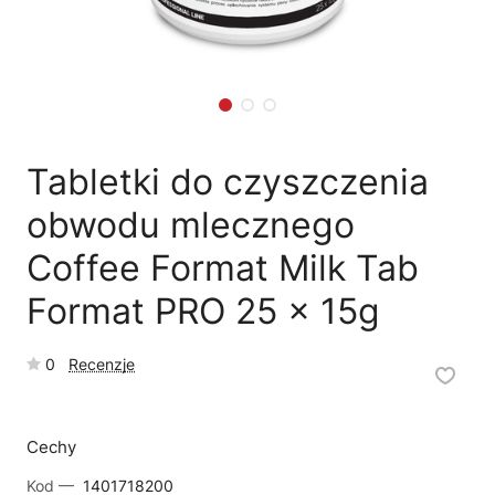
🛒
Jak kupić w sklepie?
🧴
Odkamienianie
🗹
Reklamacja naprawy
📦
Reklamacja towaru
Tabletki do czyszczenia
obwodu mlecznego
Coffee Format Milk Tab
Format PRO 25 x 15g
0
Recenzje
Cechy
Kod —
1401718200