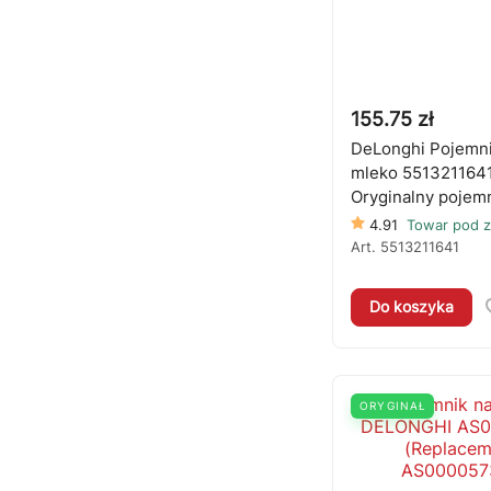
155.75 zł
DeLonghi Pojemni
mleko 5513211641
Oryginalny pojem
4.91
Towar pod 
Art.
5513211641
Do koszyka
ORYGINAŁ