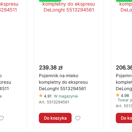
239.38 zł
206.36
o
Pojemnik na mleko
Pojemni
presu
kompletny do ekspresu
komplet
4511
DeLonghi 5513294561
DeLong
4.98
e
4.91
W magazynie
Towar 
Art.
5513294561
Art.
551
Do koszyka
Do ko