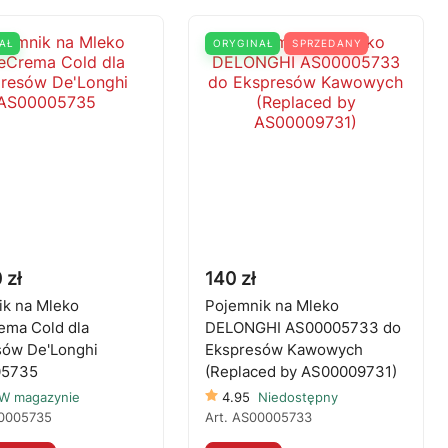
AŁ
ORYGINAŁ
SPRZEDANY
 zł
140 zł
k na Mleko
Pojemnik na Mleko
ema Cold dla
DELONGHI AS00005733 do
sów De'Longhi
Ekspresów Kawowych
05735
(Replaced by AS00009731)
W magazynie
4.95
Niedostępny
0005735
Art.
AS00005733