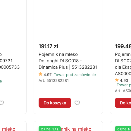
191.17 zł
199.48
o
Pojemnik na mleko
Pojemni
09731
DeLonghi DLSC018 -
DLSC02
00005733
Dinamica Plus | 5513282281
dla Eks
AS000
4.97
Towar pod zamówienie
Art.
5513282281
4.93
e
Towar 
Art.
AS0
Do koszyka
Do ko
ORYGINAŁ
ORYGIN