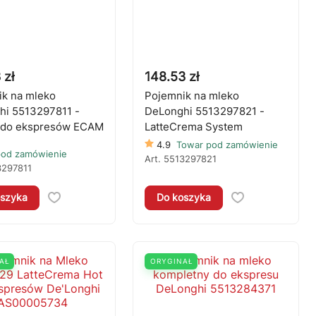
 zł
148.53 zł
k na mleko
Pojemnik na mleko
hi 5513297811 -
DeLonghi 5513297821 -
y do ekspresów ECAM
LatteCrema System
4.9
Towar pod zamówienie
pod zamówienie
Art.
5513297821
3297811
szyka
Do koszyka
AŁ
ORYGINAŁ