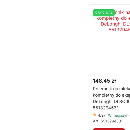
ORYGINAŁ
148.45 zł
Pojemnik na mlek
kompletny do eks
DeLonghi DLSC0
5513294531
4.97
W magazyni
Art.
5513294531