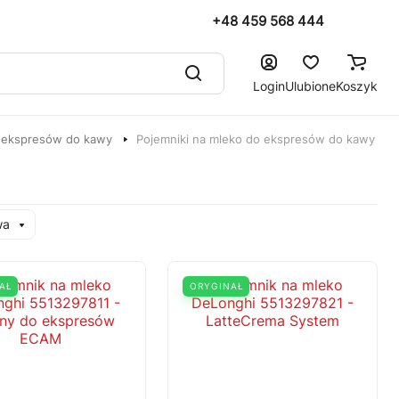
+48 459 568 444
Login
Ulubione
Koszyk
 ekspresów do kawy
Pojemniki na mleko do ekspresów do kawy
wa
AŁ
ORYGINAŁ