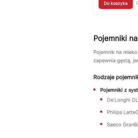
Do koszyka
Pojemniki n
Pojemnik na mleko 
zapewnia gęstą, je
Rodzaje pojemni
Pojemniki z sy
De'Longhi DL
Philips Latt
Saeco GranBa