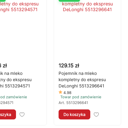
 zł
129.15 zł
k na mleko
Pojemnik na mleko
ny do ekspresu
kompletny do ekspresu
hi 5513294571
DeLonghi 5513296641
4.98
pod zamówienie
Towar pod zamówienie
3294571
Art.
5513296641
szyka
Do koszyka