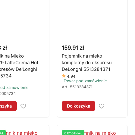
 zł
159.91 zł
k na Mleko
Pojemnik na mleko
9 LatteCrema Hot
kompletny do ekspresu
presów De'Longhi
DeLonghi 5513284371
05734
4.94
Towar pod zamówienie
Art.
5513284371
pod zamówienie
0005734
szyka
Do koszyka
AŁ
ORYGINAŁ