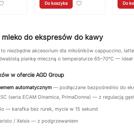
Do koszyka
Do ko
a mleko do ekspresów do kawy
to niezbędne akcesorium dla miłośników cappuccino, latte
dwabistą piankę mleczną o temperaturze 65–70°C — ideał 
ków w ofercie AGD Group
stemem automatycznym
— podłączane bezpośrednio do eksp
SC (seria ECAM Dinamica, PrimaDonna) — z regulacją gęst
eGo — karafka bez rurek, mycie w 15 sekund
risto / Xelsis — z podgrzewaniem