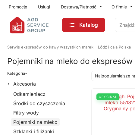
Przejdź do treści głównej
Promocje
Usługi
Dostawa/Płatność
O firmie
Znajdź
Katalog
Serwis ekspresów do kawy wszystkich marek – Łódź i cała Polska
Pojemniki na mleko do ekspresów
Kategoria
Najpopularniejsze n
Akcesoria
Odkamieniacz
ORYGINAŁ
Środki do czyszczenia
Filtry wody
Pojemniki na mleko
Szklanki i filiżanki