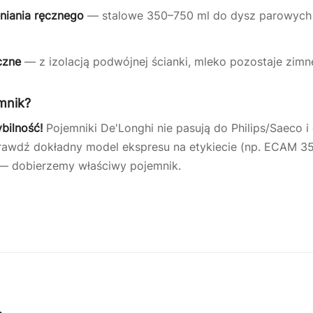
niania ręcznego
— stalowe 350–750 ml do dysz parowych 
czne
— z izolacją podwójnej ścianki, mleko pozostaje zi
mnik?
bilność!
Pojemniki De'Longhi nie pasują do Philips/Saeco i
awdź dokładny model ekspresu na etykiecie (np. ECAM 35
 dobierzemy właściwy pojemnik.