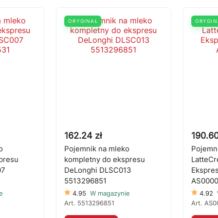
ORYGINAŁ
ORYGIN
162.24 zł
190.60
o
Pojemnik na mleko
Pojemni
presu
kompletny do ekspresu
LatteCr
07
DeLonghi DLSC013
Ekspre
5513296851
AS000
e
4.95
W magazynie
4.92
Art.
5513296851
Art.
AS0