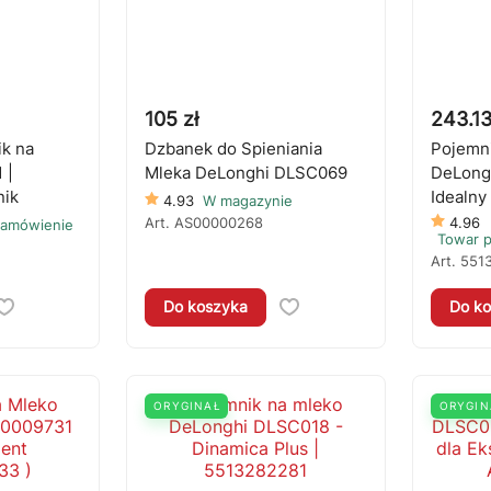
105 zł
243.13
k na
Dzbanek do Spieniania
Pojemni
 |
Mleka DeLonghi DLSC069
DeLong
nik
Idealn
4.93
W magazynie
Art.
AS00000268
4.96
zamówienie
Towar 
Art.
551
Do koszyka
Do ko
ORYGINAŁ
ORYGIN