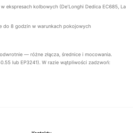
w ekspresach kolbowych (De'Longhi Dedica EC685, La
mne do 8 godzin w warunkach pokojowych
Justyna — konsultant AI
AGD Group • eksperci od ekspresów
 odwrotnie — różne złącza, średnice i mocowania.
0.55 lub EP3241). W razie wątpliwości zadzwoń:
☕
Cześć! Jestem Justyna
Pomogę Ci z ekspresem do kawy — sprawdzenie,
naprawa, części zamienne lub złożenie zamówienia.
Jak oddać do
🔎
Status naprawy
🔧
naprawy?
💰
Ile kosztuje naprawa?
☕
Ekspres nie działa