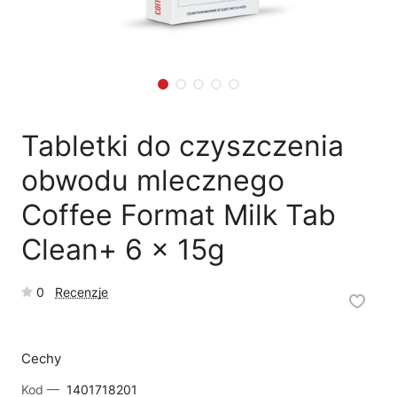
🛒
Jak kupić w sklepie?
🧴
Odkamienianie
🗹
Reklamacja naprawy
📦
Reklamacja towaru
Tabletki do czyszczenia
obwodu mlecznego
Coffee Format Milk Tab
Clean+ 6 x 15g
0
Recenzje
Cechy
Kod —
1401718201