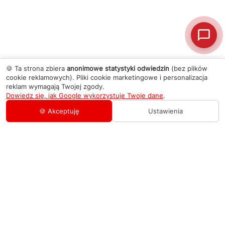
🍪 Ta strona zbiera
anonimowe statystyki odwiedzin
(bez plików
cookie reklamowych). Pliki cookie marketingowe i personalizacja
reklam wymagają Twojej zgody.
Dowiedz się, jak Google wykorzystuje Twoje dane
.
🍪 Akceptuję
Ustawienia
AGD Group
O firmie
Pomoc
Nowości
Zamówienie i płatność
Kontakty
Promocje