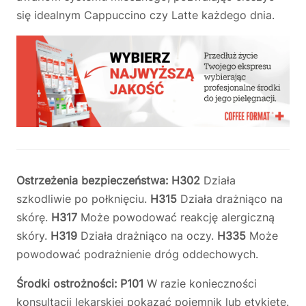
się idealnym Cappuccino czy Latte każdego dnia.
Ostrzeżenia bezpieczeństwa: H302
Działa
szkodliwie po połknięciu.
H315
Działa drażniąco na
skórę.
H317
Może powodować reakcję alergiczną
skóry.
H319
Działa drażniąco na oczy.
H335
Może
powodować podrażnienie dróg oddechowych.
Środki ostrożności: P101
W razie konieczności
konsultacji lekarskiej pokazać pojemnik lub etykietę.