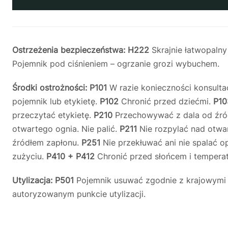
Ostrzeżenia bezpieczeństwa:
H222
Skrajnie łatwopalny
Pojemnik pod ciśnieniem – ogrzanie grozi wybuchem.
Środki ostrożności:
P101
W razie konieczności konsultac
pojemnik lub etykietę.
P102
Chronić przed dziećmi.
P1
przeczytać etykietę.
P210
Przechowywać z dala od źródeł
otwartego ognia. Nie palić.
P211
Nie rozpylać nad otwa
źródłem zapłonu.
P251
Nie przekłuwać ani nie spalać 
zużyciu.
P410 + P412
Chronić przed słońcem i tempera
Utylizacja:
P501
Pojemnik usuwać zgodnie z krajowymi
autoryzowanym punkcie utylizacji.