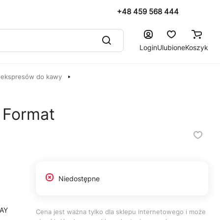
+48 459 568 444
Login
Ulubione
Koszyk
 ekspresów do kawy
 Format
Niedostępne
RAY
Cena jest ważna tylko dla sklepu internetowego i może