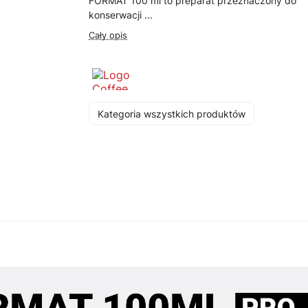
FORMAT 100 ml to preparat przeznaczony do
konserwacji ...
Cały opis
Kategoria wszystkich produktów