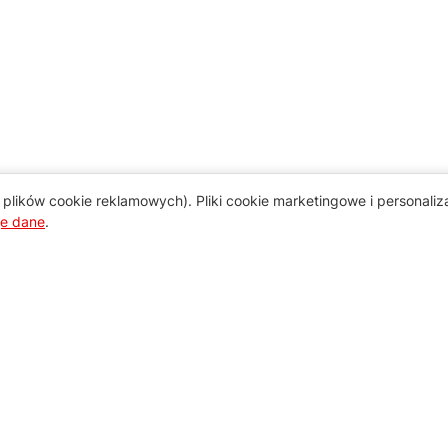
plików cookie reklamowych). Pliki cookie marketingowe i personali
je dane
.
Pomoc
Zamówienie i płatność
Zasady dostawy urządzeń
Regulamin usług serwisowych