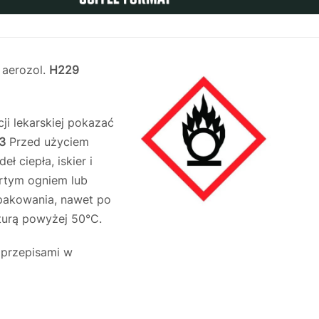
 aerozol.
H229
ji lekarskiej pokazać
03
Przed użyciem
 ciepła, iskier i
rtym ogniem lub
opakowania, nawet po
turą powyżej 50°C.
 przepisami w