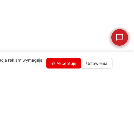
🗹
Reklamacja naprawy
📦
Reklamacja towaru
zacja reklam wymagają
🍪 Akceptuję
Ustawienia
Kontakty
+48 459 568 444
info@agdgroup.pl
Al. Włókniarzy 234A, 90-556 Łódź