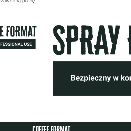
iezawodną pracę.