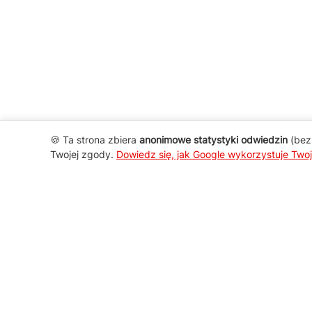
🍪 Ta strona zbiera
anonimowe statystyki odwiedzin
(bez 
Twojej zgody.
Dowiedz się, jak Google wykorzystuje Two
AGD Group
O firmie
Nowości
Promocje