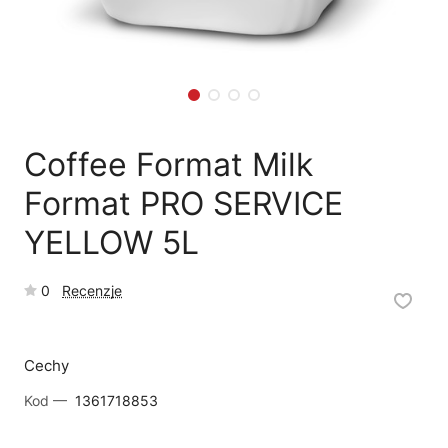
🛒
Jak kupić w sklepie?
🧴
Odkamienianie
🗹
Reklamacja naprawy
📦
Reklamacja towaru
Coffee Format Milk
Format PRO SERVICE
YELLOW 5L
0
Recenzje
Cechy
Kod —
1361718853