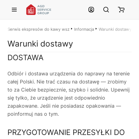
Przejdź do treści głównej
Serwis ekspresów do kawy wszystkich marek – Łódź i cała Polska
Informacja
Warunki dostawy
Justyna — konsultant AI
Warunki dostawy
AGD Group • eksperci od ekspresów
DOSTAWA
☕
Odbiór i dostawa urządzenia do naprawy na terenie
Cześć! Jestem Justyna
całej Polski. Nie trać czasu na dostawę — zrobimy
Pomogę Ci z ekspresem do kawy — sprawdzenie, naprawa, części
zamienne lub złożenie zamówienia.
to za Ciebie bezpiecznie, szybko i solidnie. Upewnij
się tylko, że urządzenie jest odpowiednio
🔎
Status naprawy
🔧
Jak oddać do naprawy?
zapakowane. Jeśli nie posiadasz opakowania —
💰
Ile kosztuje naprawa?
☕
Ekspres nie działa
poinformuj nas o tym.
🛠
Szukam części
📖
Instrukcja obsługi
PRZYGOTOWANIE PRZESYŁKI DO
🛒
Jak kupić w sklepie?
🧴
Odkamienianie