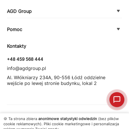
AGD Group
O firmie
Pomoc
Nowości
Zamówienie i płatność
Kontakty
Promocje
Zasady dostawy urządzeń
+48 459 568 444
Kontakt
info@agdgroup.pl
Regulamin usług serwisowych
Al. Włókniarzy 234A, 90-556 Łódź oddzielne
wejście po lewej stronie budynku, lokal 2
Wymiana i zwrot towaru
© 2026 Wszelkie prawa zastrzeżone
AGD Group
.
🍪 Ta strona zbiera
anonimowe statystyki odwiedzin
(bez plików
cookie reklamowych). Pliki cookie marketingowe i personalizacja