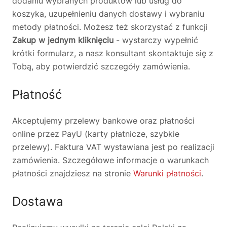
dodaniu wybranych produktów lub usług do
koszyka, uzupełnieniu danych dostawy i wybraniu
🗹
Reklamacja naprawy
📦
Reklamacja towaru
metody płatności. Możesz też skorzystać z funkcji
Zakup w jednym kliknięciu
- wystarczy wypełnić
krótki formularz, a nasz konsultant skontaktuje się z
Tobą, aby potwierdzić szczegóły zamówienia.
Płatność
Akceptujemy przelewy bankowe oraz płatności
online przez PayU (karty płatnicze, szybkie
przelewy). Faktura VAT wystawiana jest po realizacji
zamówienia. Szczegółowe informacje o warunkach
płatności znajdziesz na stronie
Warunki płatności
.
Dostawa