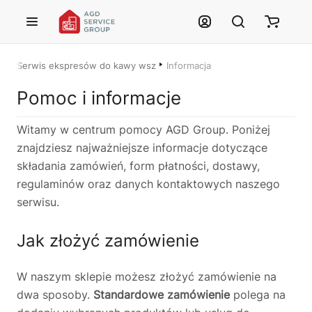
Przejdź do treści głównej
Serwis ekspresów do kawy wszystkich marek – Łódź i cała Polska
Informacja
Justyna — konsultant AI
AGD Group • eksperci od ekspresów
Pomoc i informacje
Witamy w centrum pomocy AGD Group. Poniżej
☕
znajdziesz najważniejsze informacje dotyczące
Cześć! Jestem Justyna
składania zamówień, form płatności, dostawy,
Pomogę Ci z ekspresem do kawy — sprawdzenie, naprawa, części
regulaminów oraz danych kontaktowych naszego
zamienne lub złożenie zamówienia.
serwisu.
🔎
Status naprawy
🔧
Jak oddać do naprawy?
Jak złożyć zamówienie
💰
Ile kosztuje naprawa?
☕
Ekspres nie działa
🛠
Szukam części
📖
Instrukcja obsługi
W naszym sklepie możesz złożyć zamówienie na
dwa sposoby.
Standardowe zamówienie
polega na
🛒
Jak kupić w sklepie?
🧴
Odkamienianie