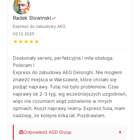
zaufanie jest dla nas bardzo ważne.
Zespół AGD Group – serwis ekspresów do kawy w
Radek Slowinski
✓
Łodzi.
Express do zabudowy AEG
03.12.2025
★
★
★
★
★
Doskonały serwis, perfekcyjna i miła obsługa.
Polecam !
Express do zabudowy AEG Delonghi. Nie mogłem
znaleźć miejsca w Warszawie, które chciało się
podjąć naprawy. Tutaj nie było problemów. Czas
naprawy ok 2-3 tyg. wg wcześniejszych uzgodnień,
więc nie rozumiem skąd zdziwienie w innych
opiniach. Koszt naprawy realny. Express hula, mam
nadzieję, że kolejne kilka lat. Pozdrawiam.
Odpowiedź AGD Group