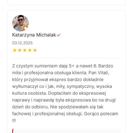
Dziękujemy za tak pozytywną opinię i zaufanie!
Cieszymy się, że mogliśmy pomóc w naprawie
ekspresu i że sprzęt znów działa bez zarzutu.
Zawsze staramy się, aby naprawy przebiegały
zgodnie z ustaleniami i w rozsądnym czasie.
Pozdrawiamy serdecznie.
Katarzyna Michalak
✓
03.12.2025
Pozdrawiamy – AGD Group, profesjonalny serwis
★
★
★
★
★
ekspresów do kawy w Łodzi.
Z czystym sumieniem daję 5⭐️ a nawet 6. Bardzo
miła i profesjonalna obsługa klienta. Pan Vitali,
który przyjmował ekspres bardzo dokładnie
wytłumaczył co i jak, miły, sympatyczny, wysoka
kultura osobista. Dopłaciłam do ekspresowej
naprawy i naprawdę była ekspresowa bo na drugi
dzień do odbioru. Nie spodziewałam się tak
fachowej i profesjonalnej obsługi. Gorąco polecam
!!!