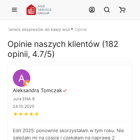
Przejdź do treści głównej
Serwis ekspresów do kawy wszystkich marek – Łódź i cała Polska
Opinie
Opinie naszych klientów (182
opinii, 4.7/5)
Justyna — konsultant AI
Aleksandra Tomczak
✓
AGD Group • eksperci od ekspresów
Jura ENA 8
24.10.2025
☕
★
★
★
★
★
Cześć! Jestem Justyna
Edit 2025: ponownie skorzystałam w tym roku. Nie
Pomogę Ci z ekspresem do kawy — sprawdzenie, naprawa, części
zamienne lub złożenie zamówienia.
zależało mi na czasie i czekałam na naprawę 2