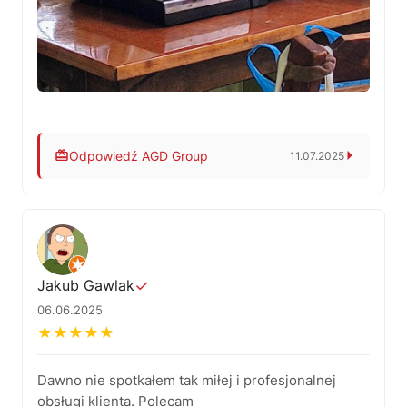
Odpowiedź AGD Group
11.07.2025
Cieszymy się, że ekspres działa jak nowy i że
nasza obsługa spełniła oczekiwania. Zapraszamy
ponownie — oby jak najrzadziej, ale zawsze z
przyjemnością pomożemy! Pozdrawiamy
serdecznie, Zespół AGD Group
Jakub Gawlak
✓
06.06.2025
★
★
★
★
★
Dawno nie spotkałem tak miłej i profesjonalnej
obsługi klienta. Polecam