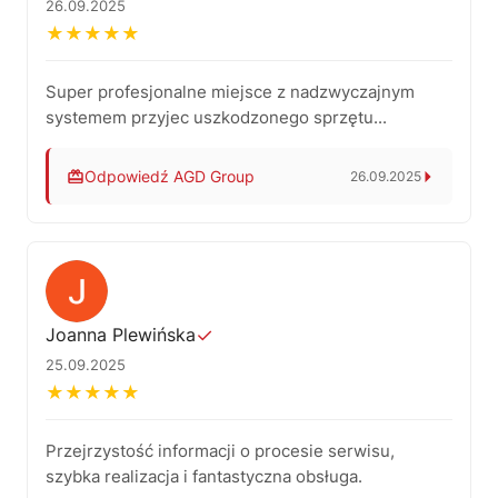
26.09.2025
★
★
★
★
★
Super profesjonalne miejsce z nadzwyczajnym
systemem przyjec uszkodzonego sprzętu...
Odpowiedź AGD Group
26.09.2025
Adamie, dziękujemy za 5 gwiazdek i opinię. Nasz
system AGD Service Group automatycznie
rejestruje czas pracy technika i na tej podstawie
wylicza cenę, co daje pełną przejrzystość i
obiektywność kosztów. Proces jest prosty:
składasz zlecenie na ekranie w serwisie,
Joanna Plewińska
✓
automatycznie otrzymujesz numer i
25.09.2025
potwierdzenie, po diagnostyce wysyłamy zdjęcia
★
★
★
★
★
usterek i kosztorys e-mailem, akceptujesz
naprawę, a po realizacji dostajesz powiadomienie i
wygodnie odbierasz sprzęt.
Przejrzystość informacji o procesie serwisu,
szybka realizacja i fantastyczna obsługa.
Pozdrawiamy serdecznie – AGD Group, serwis