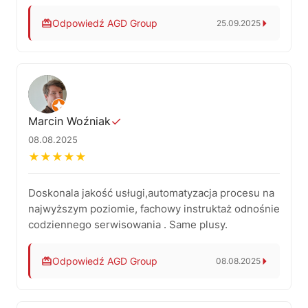
ekspresów w Łodzi.
Odpowiedź AGD Group
25.09.2025
Dziękujemy za opinię! Ważna jest dla nas
przejrzysta komunikacja, szybka realizacja i
wysoki poziom obsługi. Cenimy Państwa zaufanie.
Z wyrazami szacunku – AGD Group, naprawa i
serwis ekspresów do kawy, Łódź.
Marcin Woźniak
✓
08.08.2025
★
★
★
★
★
Doskonala jakość usługi,automatyzacja procesu na
najwyższym poziomie, fachowy instruktaż odnośnie
codziennego serwisowania . Same plusy.
Odpowiedź AGD Group
08.08.2025
Panie Marcinie, dziękujemy za tak pozytywną
opinię! Cieszymy się, że jakość naszych usług i