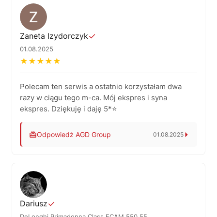
podejście spełniły Pana oczekiwania. To dla nas
najlepsza motywacja do dalszej pracy.
Dziękujemy! AGD Group – Twój zaufany serwis
Zaneta Izydorczyk
✓
ekspresów do kawy w Łodzi.
01.08.2025
★
★
★
★
★
Polecam ten serwis a ostatnio korzystałam dwa
razy w ciągu tego m-ca. Mój ekspres i syna
ekspres. Dziękuję i daję 5*⭐️
Odpowiedź AGD Group
01.08.2025
Dziękujemy serdecznie za zaufanie i miłe słowa!
Cieszymy się, że mogliśmy pomóc – zawsze
jesteśmy do dyspozycji.
Zespół AGD Group – serwis ekspresów do kawy w
Łodzi.
Dariusz
✓
DeLonghi Primadonna Class ECAM 550.55