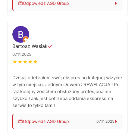
Odpowiedź AGD Group
Pani Katarzyno, ogromnie nam miło czytać taką
opinię! Cieszymy się, że tempo naprawy i jakość
obsługi okazały się zgodne z Pani oczekiwaniami.
Dziękujemy za zaufanie i polecenie – to dla nas
naprawdę wiele znaczy.
Bartosz Wasiak
✓
Z pozdrowieniami, AGD Group – Twój serwis
07.11.2025
ekspresów do kawy w Łodzi.
★
★
★
★
★
Dzisiaj odebrałem swój ekspres po kolejnej wizycie
w tym miejscu. Jednym słowem : REWELACJA ! Po
raz kolejny zostałem obsłużony profesjonalnie i
szybko ! Jak jest potrzeba oddania ekspresu na
serwis to tylko tam !
Odpowiedź AGD Group
07.11.2025
Dziękujemy za tak miłe słowa i ponowne zaufanie!