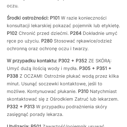
oczu.
Środki ostrożności: P101
W razie konieczności
konsultacji lekarskiej pokazać pojemnik lub etykietę.
P102
Chronić przed dziećmi.
P264
Dokładnie umyć
ręce po użyciu.
P280
Stosować rękawice/odzież
ochronną oraz ochronę oczu i twarzy.
W przypadku kontaktu: P302 + P352
ZE SKÓRĄ:
Umyć dużą ilością wody i mydła.
P305 + P351 +
P338
Z OCZAMI: Ostrożnie płukać wodą przez kilka
minut. Usunąć soczewki kontaktowe, jeśli to
możliwe. Kontynuować płukanie.
P310
Natychmiast
skontaktować się z Ośrodkiem Zatruć lub lekarzem.
P332 + P313
W przypadku podrażnienia skóry
zasięgnąć porady lekarza.
Utylizacja: P501
Zawartość/pojemnik usuwać