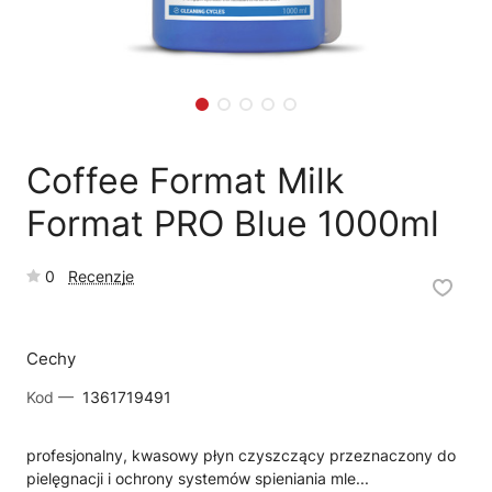
🛒
Jak kupić w sklepie?
🧴
Odkamienianie
🗹
Reklamacja naprawy
📦
Reklamacja towaru
Coffee Format Milk
Format PRO Blue 1000ml
0
Recenzje
Cechy
Kod —
1361719491
profesjonalny, kwasowy płyn czyszczący przeznaczony do
pielęgnacji i ochrony systemów spieniania mle...