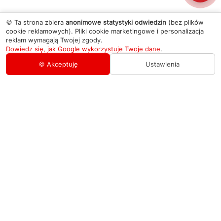
🍪 Ta strona zbiera
anonimowe statystyki odwiedzin
(bez plików
cookie reklamowych). Pliki cookie marketingowe i personalizacja
reklam wymagają Twojej zgody.
Dowiedz się, jak Google wykorzystuje Twoje dane
.
🍪 Akceptuję
Ustawienia
AGD Group
O firmie
Pomoc
Nowości
Zamówienie i płatność
Kontakty
Promocje
Zasady dostawy urządzeń
+48 459 568 444
Kontakt
info@agdgroup.pl
Regulamin usług serwisowych
Al. Włókniarzy 234A, 90-556 Łódź oddzielne