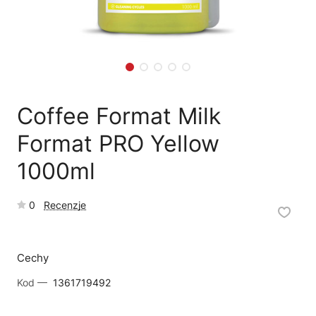
🛒
Jak kupić w sklepie?
🧴
Odkamienianie
🗹
Reklamacja naprawy
📦
Reklamacja towaru
Coffee Format Milk
Format PRO Yellow
1000ml
0
Recenzje
Cechy
Kod —
1361719492