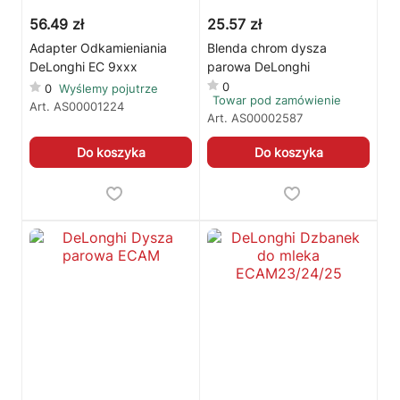
56.49 zł
25.57 zł
🛒
Jak kupić w sklepie?
🧴
Odkamienianie
Adapter Odkamieniania
Blenda chrom dysza
DeLonghi EC 9xxx
parowa DeLonghi
🗹
Reklamacja naprawy
📦
Reklamacja towaru
0
0
Wyślemy pojutrze
Towar pod zamówienie
Art.
AS00001224
Art.
AS00002587
Do koszyka
Do koszyka