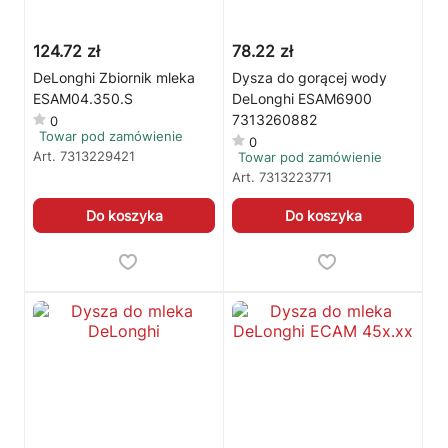
124.72 zł
78.22 zł
DeLonghi Zbiornik mleka
Dysza do gorącej wody
ESAM04.350.S
DeLonghi ESAM6900
7313260882
0
Towar pod zamówienie
0
Art.
7313229421
Towar pod zamówienie
Art.
7313223771
Do koszyka
Do koszyka