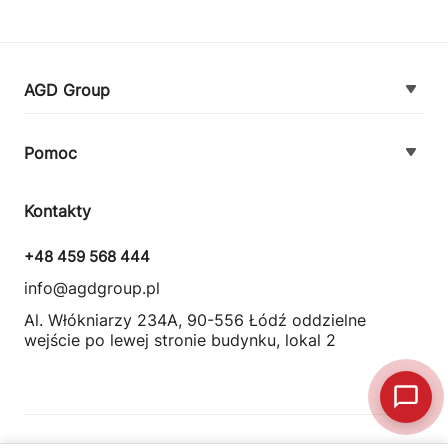
AGD Group
O firmie
Pomoc
Nowości
Zamówienie i płatność
Kontakty
Promocje
Zasady dostawy urządzeń
+48 459 568 444
Kontakt
info@agdgroup.pl
Regulamin usług serwisowych
Al. Włókniarzy 234A, 90-556 Łódź oddzielne
wejście po lewej stronie budynku, lokal 2
Wymiana i zwrot towaru