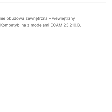
znie obudowa zewnętrzna – wewnętrzny
. Kompatybilna z modelami ECAM 23.210.B,
Justyna — konsultant AI
AGD Group • eksperci od ekspresów
☕
Cześć! Jestem Justyna
Pomogę Ci z ekspresem do kawy — sprawdzenie,
naprawa, części zamienne lub złożenie zamówienia.
Jak oddać do
🔎
Status naprawy
🔧
naprawy?
💰
Ile kosztuje naprawa?
☕
Ekspres nie działa