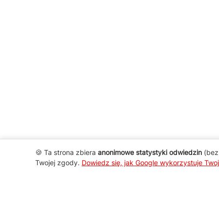
🍪 Ta strona zbiera
anonimowe statystyki odwiedzin
(bez 
Twojej zgody.
Dowiedz się, jak Google wykorzystuje Two