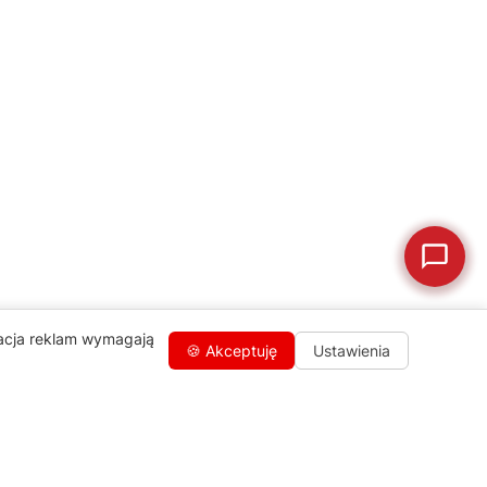
🛠
Szukam części
📖
Instrukcja obsługi
🛒
Jak kupić w sklepie?
🧴
Odkamienianie
🗹
Reklamacja naprawy
📦
Reklamacja towaru
zacja reklam wymagają
🍪 Akceptuję
Ustawienia
Kontakty