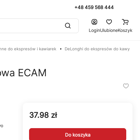
+48 459 568 444
Login
Ulubione
Koszyk
nne do ekspresów i kawiarek
DeLonghi do ekspresów do kawy
rowa ECAM
37.98 zł
wo
Do koszyka