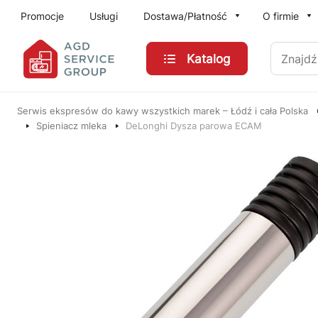
Przejdź do treści głównej
Promocje
Usługi
Dostawa/Płatność
O firmie
Znajdź
Katalog
Serwis ekspresów do kawy wszystkich marek – Łódź i cała Polska
Spieniacz mleka
DeLonghi Dysza parowa ECAM