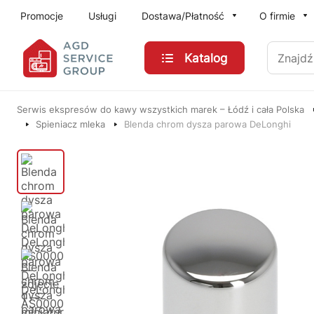
Przejdź do treści głównej
Promocje
Usługi
Dostawa/Płatność
O firmie
Znajdź
Katalog
Serwis ekspresów do kawy wszystkich marek – Łódź i cała Polska
Spieniacz mleka
Blenda chrom dysza parowa DeLonghi