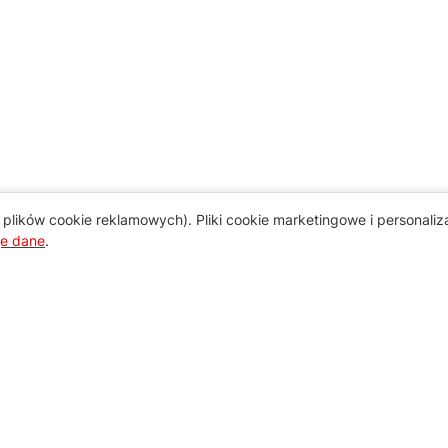
plików cookie reklamowych). Pliki cookie marketingowe i personali
je dane
.
Pomoc
Zamówienie i płatność
Zasady dostawy urządzeń