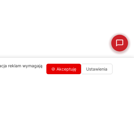
🗹
Reklamacja naprawy
📦
Reklamacja towaru
zacja reklam wymagają
🍪 Akceptuję
Ustawienia
Kontakty
+48 459 568 444
info@agdgroup.pl