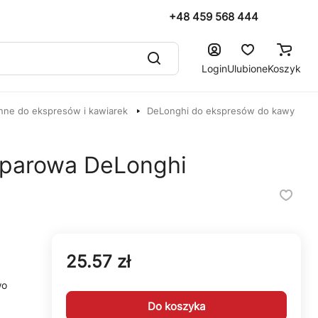
+48 459 568 444
Login
Ulubione
Koszyk
nne do ekspresów i kawiarek
DeLonghi do ekspresów do kawy
 parowa DeLonghi
25.57 zł
wo
Do koszyka