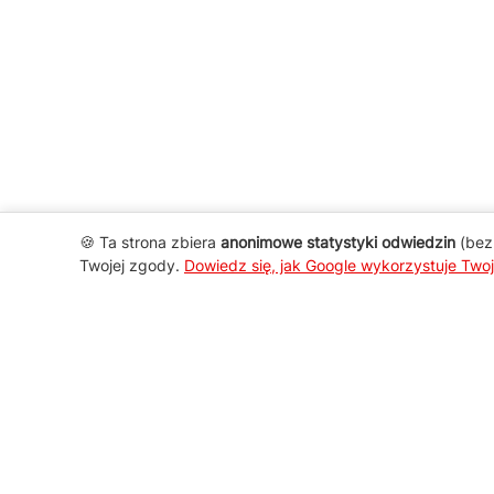
🍪 Ta strona zbiera
anonimowe statystyki odwiedzin
(bez 
Twojej zgody.
Dowiedz się, jak Google wykorzystuje Two
AGD Group
O firmie
Nowości