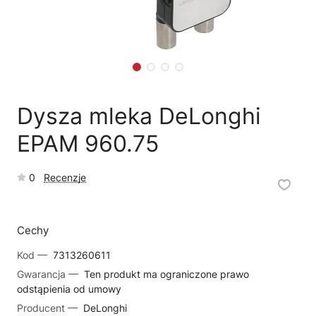
🗹
Reklamacja naprawy
📦
Reklamacja towaru
Dysza mleka DeLonghi
EPAM 960.75
0
Recenzje
Cechy
Kod —
7313260611
Gwarancja —
Ten produkt ma ograniczone prawo
odstąpienia od umowy
Producent —
DeLonghi