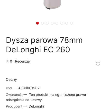
🗹
Reklamacja naprawy
📦
Reklamacja towaru
Dysza parowa 78mm
DeLonghi EC 260
0
Recenzje
Cechy
Kod —
AS00001582
Gwarancja —
Ten produkt ma ograniczone prawo
odstąpienia od umowy
Producent —
DeLonghi