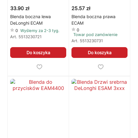
33.90 zł
25.57 zł
🛒
Jak kupić w sklepie?
🧴
Odkamienianie
Blenda boczna lewa
Blenda boczna prawa
DeLonghi ECAM
ECAM
🗹
Reklamacja naprawy
📦
Reklamacja towaru
0
0
Wyślemy za 2-3 tyg.
Towar pod zamówienie
Art.
5513230721
Art.
5513230731
Do koszyka
Do koszyka