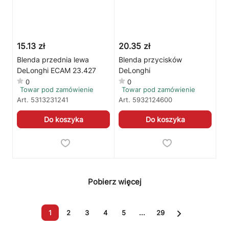
15.13 zł
20.35 zł
Blenda przednia lewa
Blenda przycisków
DeLonghi ECAM 23.427
DeLonghi
0
0
Towar pod zamówienie
Towar pod zamówienie
Art.
5313231241
Art.
5932124600
Do koszyka
Do koszyka
Pobierz więcej
1
2
3
4
5
...
29