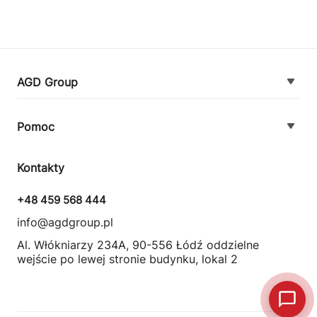
AGD Group
O firmie
Pomoc
Nowości
Zamówienie i płatność
Kontakty
Promocje
Zasady dostawy urządzeń
+48 459 568 444
Kontakt
info@agdgroup.pl
Regulamin usług serwisowych
Al. Włókniarzy 234A, 90-556 Łódź oddzielne
wejście po lewej stronie budynku, lokal 2
Wymiana i zwrot towaru