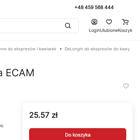
+48 459 568 444
Login
Ulubione
Koszyk
nne do ekspresów i kawiarek
DeLonghi do ekspresów do kawy
wa ECAM
25.57 zł
wo
Do koszyka