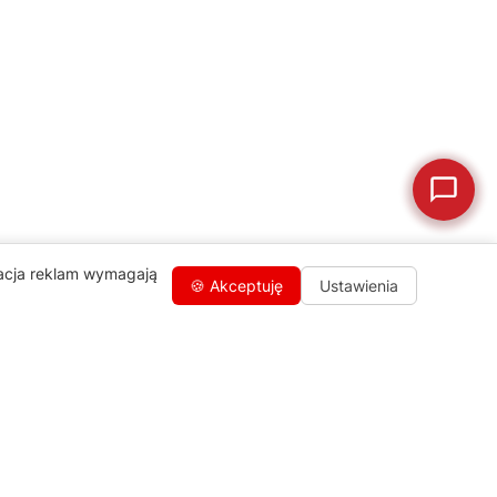
🛒
Jak kupić w sklepie?
🧴
Odkamienianie
🗹
Reklamacja naprawy
📦
Reklamacja towaru
zacja reklam wymagają
🍪 Akceptuję
Ustawienia
Kontakty
+48 459 568 444