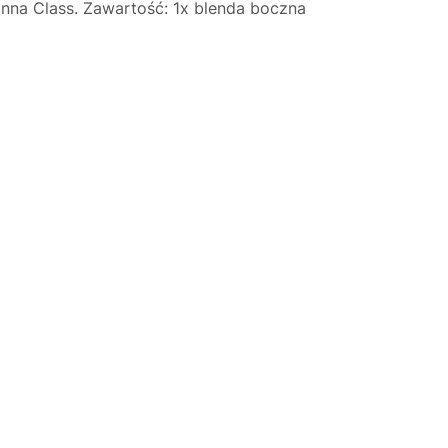
nna Class. Zawartość: 1x blenda boczna
Justyna — konsultant AI
AGD Group • eksperci od ekspresów
☕
Cześć! Jestem Justyna
Pomogę Ci z ekspresem do kawy — sprawdzenie,
naprawa, części zamienne lub złożenie zamówienia.
Jak oddać do
🔎
Status naprawy
🔧
naprawy?
💰
Ile kosztuje naprawa?
☕
Ekspres nie działa
🛠
Szukam części
📖
Instrukcja obsługi