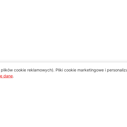
plików cookie reklamowych). Pliki cookie marketingowe i personali
je dane
.
Pomoc
Zamówienie i płatność