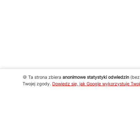
🍪 Ta strona zbiera
anonimowe statystyki odwiedzin
(bez 
Twojej zgody.
Dowiedz się, jak Google wykorzystuje Two
AGD Group
O firmie