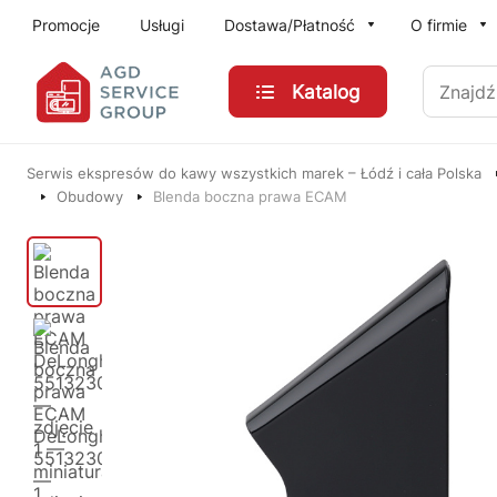
Przejdź do treści głównej
Promocje
Usługi
Dostawa/Płatność
O firmie
Znajdź
Katalog
Serwis ekspresów do kawy wszystkich marek – Łódź i cała Polska
Obudowy
Blenda boczna prawa ECAM