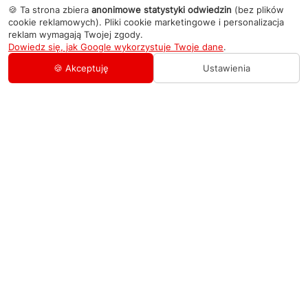
🍪 Ta strona zbiera
anonimowe statystyki odwiedzin
(bez plików
cookie reklamowych). Pliki cookie marketingowe i personalizacja
reklam wymagają Twojej zgody.
Dowiedz się, jak Google wykorzystuje Twoje dane
.
🍪 Akceptuję
Ustawienia
AGD Group
O firmie
Pomoc
Nowości
Zamówienie i płatność
Kontakty
Promocje
Zasady dostawy urządzeń
+48 459 568 444
Kontakt
info@agdgroup.pl
Regulamin usług serwisowych
Al. Włókniarzy 234A, 90-556 Łódź oddzielne
wejście po lewej stronie budynku, lokal 2
Wymiana i zwrot towaru