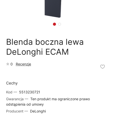
🗹
Reklamacja naprawy
📦
Reklamacja towaru
Blenda boczna lewa
DeLonghi ECAM
0
Recenzje
Cechy
Kod —
5513230721
Gwarancja —
Ten produkt ma ograniczone prawo
odstąpienia od umowy
Producent —
DeLonghi