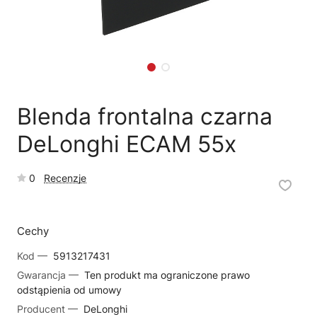
🗹
Reklamacja naprawy
📦
Reklamacja towaru
Blenda frontalna czarna
DeLonghi ECAM 55x
0
Recenzje
Cechy
Kod —
5913217431
Gwarancja —
Ten produkt ma ograniczone prawo
odstąpienia od umowy
Producent —
DeLonghi