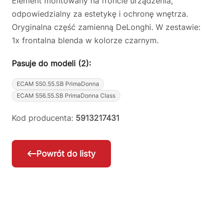
Element montowany na froncie urządzenia,
odpowiedzialny za estetykę i ochronę wnętrza.
Oryginalna część zamienną DeLonghi. W zestawie:
1x frontalna blenda w kolorze czarnym.
Pasuje do modeli (2):
ECAM 550.55.SB PrimaDonna
ECAM 556.55.SB PrimaDonna Class
Kod producenta:
5913217431
Powrót do listy