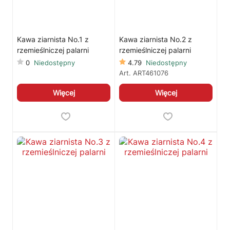
🛒
Jak kupić w sklepie?
🧴
Odkamienianie
🗹
Reklamacja naprawy
📦
Reklamacja towaru
Kawa ziarnista No.1 z
Kawa ziarnista No.2 z
rzemieślniczej palarni
rzemieślniczej palarni
0
Niedostępny
4.79
Niedostępny
Art.
ART461076
Więcej
Więcej