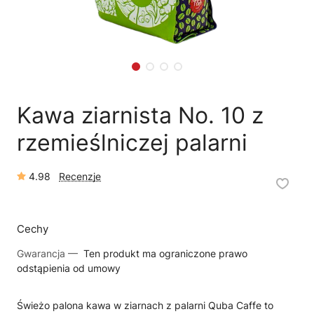
🛒
Jak kupić w sklepie?
🧴
Odkamienianie
🗹
Reklamacja naprawy
📦
Reklamacja towaru
Kawa ziarnista No. 10 z
rzemieślniczej palarni
4.98
Recenzje
Cechy
Gwarancja —
Ten produkt ma ograniczone prawo
odstąpienia od umowy
Świeżo palona kawa w ziarnach z palarni Quba Caffe to