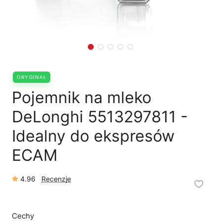
🛠
Szukam części
📖
Instrukcja obsługi
🛒
Jak kupić w sklepie?
🧴
Odkamienianie
🗹
Reklamacja naprawy
📦
Reklamacja towaru
ORYGINAŁ
Pojemnik na mleko
DeLonghi 5513297811 -
Idealny do ekspresów
ECAM
4.96
Recenzje
Cechy