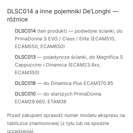
DLSC014 a inne pojemniki De'Longhi —
różnice
DLSC014
(ten produkt) — podwójne ścianki, do
PrimaDonna S EVO / Class / Elite (ECAM510,
ECAM550, ECAM650)
DLSC013
— pojedyncze ścianki, do Magnifica S
Cappuccino i Dinamica (ECAM23.4xx,
ECAM350)
DLSC018
— do Dinamica Plus ECAM370.95
DLSC010
— do starszych PrimaDonna
ECAM29.660, ETAM36
Przed zakupem sprawdź numer modelu ekspresu na
tabliczce znamionowej (z tyłu lub na spodzie
urządzenia).