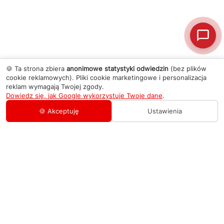
🍪 Ta strona zbiera
anonimowe statystyki odwiedzin
(bez plików
cookie reklamowych). Pliki cookie marketingowe i personalizacja
reklam wymagają Twojej zgody.
Dowiedz się, jak Google wykorzystuje Twoje dane
.
🍪 Akceptuję
Ustawienia
AGD Group
O firmie
Pomoc
Nowości
Zamówienie i płatność
Kontakty
Promocje