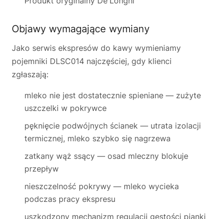
Produkt oryginalny De'Longhi
Objawy wymagające wymiany
Jako serwis ekspresów do kawy wymieniamy
pojemniki DLSC014 najczęściej, gdy klienci
zgłaszają:
mleko nie jest dostatecznie spieniane — zużyte
uszczelki w pokrywce
pęknięcie podwójnych ścianek — utrata izolacji
termicznej, mleko szybko się nagrzewa
zatkany wąż ssący — osad mleczny blokuje
przepływ
nieszczelność pokrywy — mleko wycieka
podczas pracy ekspresu
uszkodzony mechanizm regulacji gęstości pianki