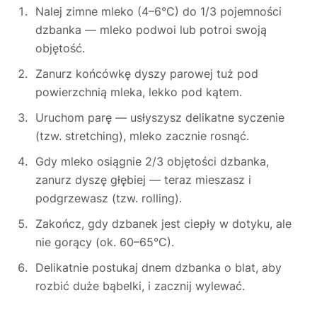
Nalej zimne mleko (4–6°C) do 1/3 pojemności
dzbanka — mleko podwoi lub potroi swoją
objętość.
Zanurz końcówkę dyszy parowej tuż pod
powierzchnią mleka, lekko pod kątem.
Uruchom parę — usłyszysz delikatne syczenie
(tzw. stretching), mleko zacznie rosnąć.
Gdy mleko osiągnie 2/3 objętości dzbanka,
zanurz dyszę głębiej — teraz mieszasz i
podgrzewasz (tzw. rolling).
Zakończ, gdy dzbanek jest ciepły w dotyku, ale
nie gorący (ok. 60–65°C).
Delikatnie postukaj dnem dzbanka o blat, aby
rozbić duże bąbelki, i zacznij wylewać.