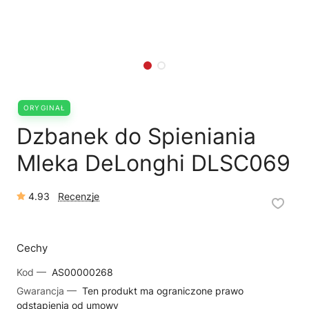
🛒
Jak kupić w sklepie?
🧴
Odkamienianie
🗹
Reklamacja naprawy
📦
Reklamacja towaru
ORYGINAŁ
Dzbanek do Spieniania
Mleka DeLonghi DLSC069
4.93
Recenzje
Cechy
Kod —
AS00000268
Gwarancja —
Ten produkt ma ograniczone prawo
odstąpienia od umowy