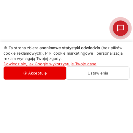
🍪 Ta strona zbiera
anonimowe statystyki odwiedzin
(bez plików
cookie reklamowych). Pliki cookie marketingowe i personalizacja
reklam wymagają Twojej zgody.
Dowiedz się, jak Google wykorzystuje Twoje dane
.
🍪 Akceptuję
Ustawienia
AGD Group
O firmie
Pomoc
Nowości
Zamówienie i płatność
Kontakty