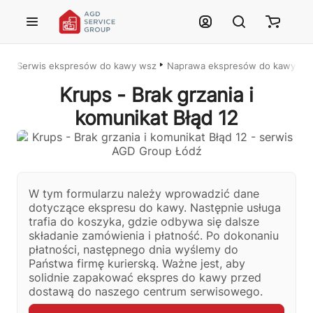
Przejdź do treści głównej
Serwis ekspresów do kawy wszystkich marek – Łódź i cała Polska
Naprawa ekspresów do kawy w Ł
Krups - Brak grzania i
komunikat Błąd 12
Justyna — konsultant AI
AGD Group • eksperci od ekspresów
W tym formularzu należy wprowadzić dane
dotyczące ekspresu do kawy. Następnie usługa
trafia do koszyka, gdzie odbywa się dalsze
☕
składanie zamówienia i płatność. Po dokonaniu
płatności, następnego dnia wyślemy do
Cześć! Jestem Justyna
Państwa firmę kurierską. Ważne jest, aby
Pomogę Ci z ekspresem do kawy — sprawdzenie, naprawa, części
solidnie zapakować ekspres do kawy przed
zamienne lub złożenie zamówienia.
dostawą do naszego centrum serwisowego.
🔎
Status naprawy
🔧
Jak oddać do naprawy?