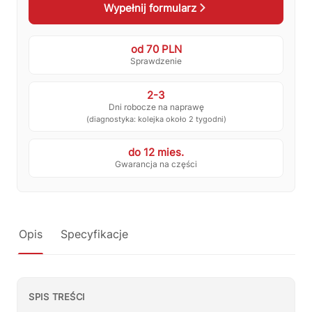
Wypełnij formularz
💰
Ile kosztuje naprawa?
☕
Ekspres nie działa
od 70 PLN
🛠
Szukam części
📖
Instrukcja obsługi
Sprawdzenie
🛒
Jak kupić w sklepie?
🧴
Odkamienianie
2-3
Dni robocze na naprawę
🗹
Reklamacja naprawy
📦
Reklamacja towaru
(diagnostyka: kolejka około 2 tygodni)
do 12 mies.
Gwarancja na części
Opis
Specyfikacje
SPIS TREŚCI