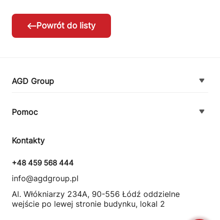
Powrót do listy
AGD Group
O firmie
Pomoc
Nowości
Zamówienie i płatność
Kontakty
Promocje
Zasady dostawy urządzeń
+48 459 568 444
Kontakt
info@agdgroup.pl
Regulamin usług serwisowych
Al. Włókniarzy 234A, 90-556 Łódź oddzielne
wejście po lewej stronie budynku, lokal 2
Wymiana i zwrot towaru