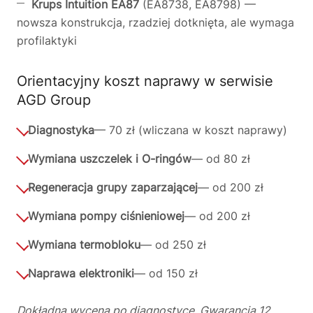
Krups Intuition EA87
(EA8738, EA8798) —
nowsza konstrukcja, rzadziej dotknięta, ale wymaga
profilaktyki
Orientacyjny koszt naprawy w serwisie
AGD Group
Diagnostyka
— 70 zł (wliczana w koszt naprawy)
Wymiana uszczelek i O-ringów
— od 80 zł
Regeneracja grupy zaparzającej
— od 200 zł
Wymiana pompy ciśnieniowej
— od 200 zł
Wymiana termobloku
— od 250 zł
Naprawa elektroniki
— od 150 zł
Dokładna wycena po diagnostyce. Gwarancja 12