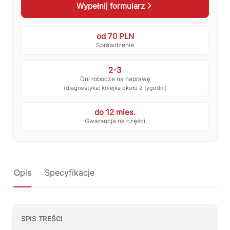
Wypełnij formularz
💰
Ile kosztuje naprawa?
☕
Ekspres nie działa
od 70 PLN
🛠
Szukam części
📖
Instrukcja obsługi
Sprawdzenie
🛒
Jak kupić w sklepie?
🧴
Odkamienianie
2-3
Dni robocze na naprawę
🗹
Reklamacja naprawy
📦
Reklamacja towaru
(diagnostyka: kolejka około 2 tygodni)
do 12 mies.
Gwarancja na części
Opis
Specyfikacje
SPIS TREŚCI