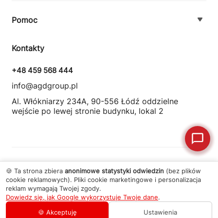
O firmie
Pomoc
Nowości
Zamówienie i płatność
Kontakty
Promocje
Zasady dostawy urządzeń
+48 459 568 444
Kontakt
info@agdgroup.pl
Regulamin usług serwisowych
Al. Włókniarzy 234A, 90-556 Łódź oddzielne
wejście po lewej stronie budynku, lokal 2
Wymiana i zwrot towaru
© 2026 Wszelkie prawa zastrzeżone
AGD Group
.
🍪 Ta strona zbiera
anonimowe statystyki odwiedzin
(bez plików
cookie reklamowych). Pliki cookie marketingowe i personalizacja
reklam wymagają Twojej zgody.
Dowiedz się, jak Google wykorzystuje Twoje dane
.
Polityka prywatności
·
Regulamin
Zamów usługę
+48 459 568 444
🍪 Akceptuję
Ustawienia