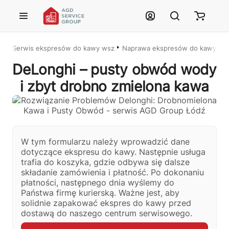
Przejdź do treści głównej
Serwis ekspresów do kawy wszystkich marek – Łódź i cała Polska
Naprawa ekspresów do kawy w Ł
DeLonghi – pusty obwód wody
i zbyt drobno zmielona kawa
Justyna — konsultant AI
AGD Group • eksperci od ekspresów
W tym formularzu należy wprowadzić dane
dotyczące ekspresu do kawy. Następnie usługa
trafia do koszyka, gdzie odbywa się dalsze
☕
składanie zamówienia i płatność. Po dokonaniu
płatności, następnego dnia wyślemy do
Cześć! Jestem Justyna
Państwa firmę kurierską. Ważne jest, aby
Pomogę Ci z ekspresem do kawy — sprawdzenie, naprawa, części
solidnie zapakować ekspres do kawy przed
zamienne lub złożenie zamówienia.
dostawą do naszego centrum serwisowego.
🔎
Status naprawy
🔧
Jak oddać do naprawy?