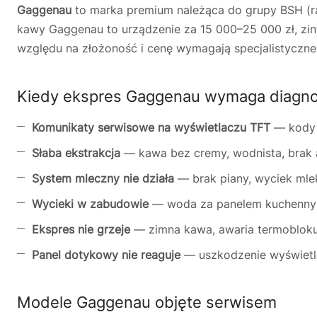
Gaggenau
to marka premium należąca do grupy BSH (ra
kawy Gaggenau to urządzenie za 15 000–25 000 zł, z
względu na złożoność i cenę wymagają specjalistyczne
Kiedy ekspres Gaggenau wymaga diagno
Komunikaty serwisowe na wyświetlaczu TFT
— kody 
Słaba ekstrakcja
— kawa bez cremy, wodnista, brak
System mleczny nie działa
— brak piany, wyciek mle
Wycieki w zabudowie
— woda za panelem kuchennym
Ekspres nie grzeje
— zimna kawa, awaria termoblok
Panel dotykowy nie reaguje
— uszkodzenie wyświetla
Modele Gaggenau objęte serwisem