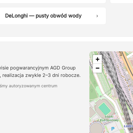
DeLonghi — pusty obwód wody
+
−
wisie pogwarancyjnym AGD Group
 realizacja zwykle 2–3 dni robocze.
teśmy autoryzowanym centrum