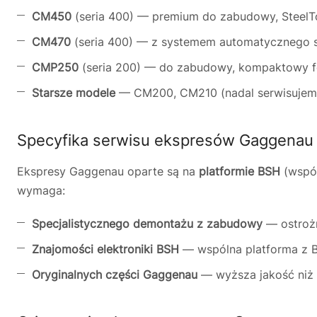
CM450
(seria 400) — premium do zabudowy, SteelTo
CM470
(seria 400) — z systemem automatycznego s
CMP250
(seria 200) — do zabudowy, kompaktowy 
Starsze modele
— CM200, CM210 (nadal serwisujem
Specyfika serwisu ekspresów Gaggenau
Ekspresy Gaggenau oparte są na
platformie BSH
(wspól
wymaga:
Specjalistycznego demontażu z zabudowy
— ostrożn
Znajomości elektroniki BSH
— wspólna platforma z 
Oryginalnych części Gaggenau
— wyższa jakość niż