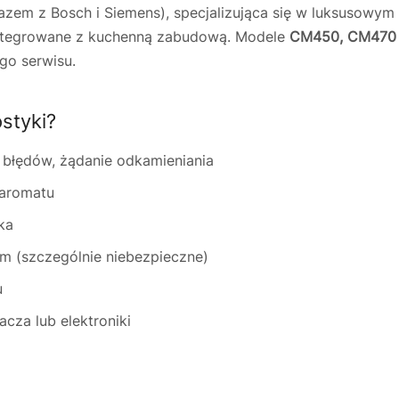
zem z Bosch i Siemens), specjalizująca się w luksusowy
integrowane z kuchenną zabudową. Modele
CM450, CM470
go serwisu.
styki?
błędów, żądanie odkamieniania
 aromatu
ka
 (szczególnie niebezpieczne)
u
cza lub elektroniki