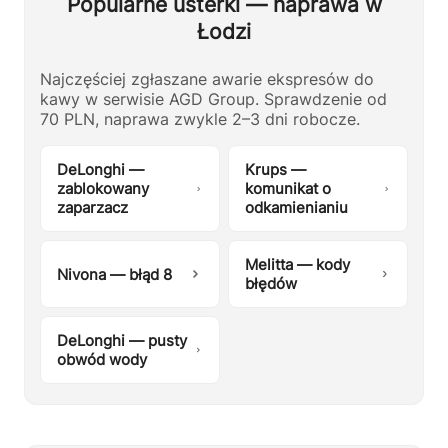
Popularne usterki — naprawa w
Łodzi
Najczęściej zgłaszane awarie ekspresów do
kawy w serwisie AGD Group. Sprawdzenie od
70 PLN, naprawa zwykle 2–3 dni robocze.
DeLonghi —
Krups —
zablokowany
komunikat o
zaparzacz
odkamienianiu
Melitta — kody
Nivona — błąd 8
błędów
DeLonghi — pusty
obwód wody