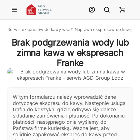
Przejdź do treści głównej
Serwis ekspresów do kawy wszystkich marek – Łódź i cała Polska
Naprawa ekspresów do kawy w Ł
Brak podgrzewania wody lub
zimna kawa w ekspresach
Franke
Justyna — konsultant AI
AGD Group • eksperci od ekspresów
W tym formularzu należy wprowadzić dane
dotyczące ekspresu do kawy. Następnie usługa
☕
trafia do koszyka, gdzie odbywa się dalsze
składanie zamówienia i płatność. Po dokonaniu
płatności, następnego dnia wyślemy do
Cześć! Jestem Justyna
Państwa firmę kurierską. Ważne jest, aby
Pomogę Ci z ekspresem do kawy — sprawdzenie, naprawa, części
solidnie zapakować ekspres do kawy przed
zamienne lub złożenie zamówienia.