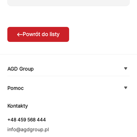
Powrót do listy
AGD Group
O firmie
Pomoc
Nowości
Zamówienie i płatność
Kontakty
Promocje
Zasady dostawy urządzeń
+48 459 568 444
Kontakt
info@agdgroup.pl
Regulamin usług serwisowych