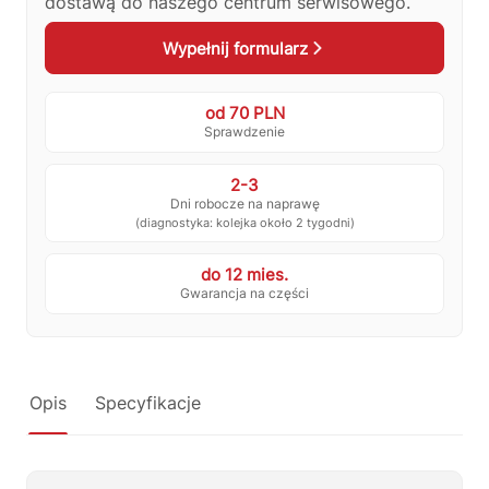
dostawą do naszego centrum serwisowego.
🔎
Status naprawy
🔧
Jak oddać do naprawy?
Wypełnij formularz
💰
Ile kosztuje naprawa?
☕
Ekspres nie działa
od 70 PLN
🛠
Szukam części
📖
Instrukcja obsługi
Sprawdzenie
🛒
Jak kupić w sklepie?
🧴
Odkamienianie
2-3
Dni robocze na naprawę
🗹
Reklamacja naprawy
📦
Reklamacja towaru
(diagnostyka: kolejka około 2 tygodni)
do 12 mies.
Gwarancja na części
Opis
Specyfikacje