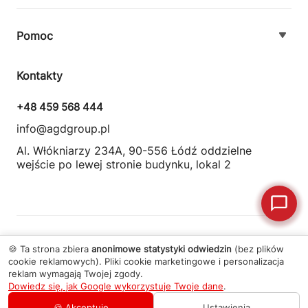
O firmie
Pomoc
Nowości
Zamówienie i płatność
Kontakty
Promocje
Zasady dostawy urządzeń
+48 459 568 444
Kontakt
info@agdgroup.pl
Regulamin usług serwisowych
Al. Włókniarzy 234A, 90-556 Łódź oddzielne
wejście po lewej stronie budynku, lokal 2
Wymiana i zwrot towaru
© 2026 Wszelkie prawa zastrzeżone
AGD Group
.
🍪 Ta strona zbiera
anonimowe statystyki odwiedzin
(bez plików
cookie reklamowych). Pliki cookie marketingowe i personalizacja
reklam wymagają Twojej zgody.
Dowiedz się, jak Google wykorzystuje Twoje dane
.
Polityka prywatności
·
Regulamin
Zamów usługę
+48 459 568 444
🍪 Akceptuję
Ustawienia