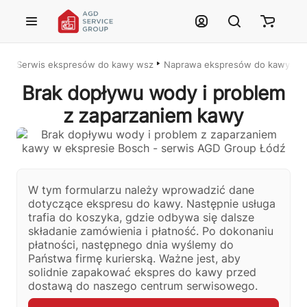
Przejdź do treści głównej
Serwis ekspresów do kawy wszystkich marek – Łódź i cała Polska
Naprawa ekspresów do kawy w Ł
Brak dopływu wody i problem
z zaparzaniem kawy
Justyna — konsultant AI
AGD Group • eksperci od ekspresów
W tym formularzu należy wprowadzić dane
dotyczące ekspresu do kawy. Następnie usługa
trafia do koszyka, gdzie odbywa się dalsze
☕
składanie zamówienia i płatność. Po dokonaniu
płatności, następnego dnia wyślemy do
Cześć! Jestem Justyna
Państwa firmę kurierską. Ważne jest, aby
Pomogę Ci z ekspresem do kawy — sprawdzenie, naprawa, części
solidnie zapakować ekspres do kawy przed
zamienne lub złożenie zamówienia.
dostawą do naszego centrum serwisowego.
🔎
Status naprawy
🔧
Jak oddać do naprawy?