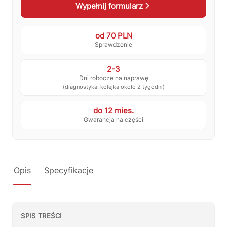
Wypełnij formularz
💰
Ile kosztuje naprawa?
☕
Ekspres nie działa
od 70 PLN
🛠
Szukam części
📖
Instrukcja obsługi
Sprawdzenie
🛒
Jak kupić w sklepie?
🧴
Odkamienianie
2-3
Dni robocze na naprawę
🗹
Reklamacja naprawy
📦
Reklamacja towaru
(diagnostyka: kolejka około 2 tygodni)
do 12 mies.
Gwarancja na części
Opis
Specyfikacje
SPIS TREŚCI