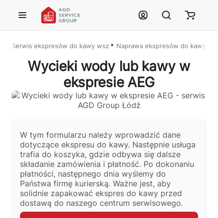
Przejdź do treści głównej
Serwis ekspresów do kawy wszystkich marek – Łódź i cała Polska
Naprawa ekspresów do kawy w Ł
Wycieki wody lub kawy w
ekspresie AEG
W tym formularzu należy wprowadzić dane
dotyczące ekspresu do kawy. Następnie usługa
Justyna — konsultant AI
trafia do koszyka, gdzie odbywa się dalsze
AGD Group • eksperci od ekspresów
składanie zamówienia i płatność. Po dokonaniu
płatności, następnego dnia wyślemy do
☕
Państwa firmę kurierską. Ważne jest, aby
solidnie zapakować ekspres do kawy przed
dostawą do naszego centrum serwisowego.
Cześć! Jestem Justyna
Pomogę Ci z ekspresem do kawy — sprawdzenie, naprawa, części