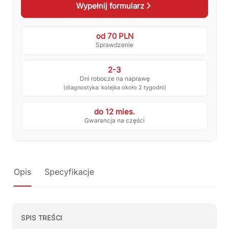
zamienne lub złożenie zamówienia.
Wypełnij formularz
🔎
Status naprawy
🔧
Jak oddać do naprawy?
od 70 PLN
Sprawdzenie
💰
Ile kosztuje naprawa?
☕
Ekspres nie działa
🛠
Szukam części
📖
Instrukcja obsługi
2-3
Dni robocze na naprawę
(diagnostyka: kolejka około 2 tygodni)
🛒
Jak kupić w sklepie?
🧴
Odkamienianie
do 12 mies.
🗹
Reklamacja naprawy
📦
Reklamacja towaru
Gwarancja na części
Opis
Specyfikacje
SPIS TREŚCI