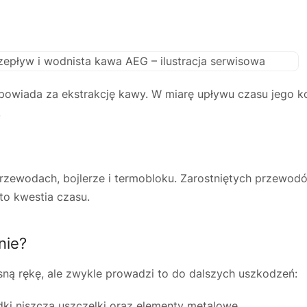
powiada za ekstrakcję kawy. W miarę upływu czasu jego ko
.
rzewodach, bojlerze i termobloku. Zarostniętych przewo
to kwestia czasu.
nie?
ną rękę, ale zwykle prowadzi to do dalszych uszkodzeń:
ki niszczą uszczelki oraz elementy metalowe.