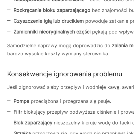
Rozkręcanie bloku zaparzającego
bez znajomości bu
Czyszczenie igłą lub drucikiem
powoduje zatkanie p
Zamienniki nieoryginalnych części
pękają pod wpływem
Samodzielne naprawy mogą doprowadzić do
zalania m
bardzo wysokie koszty wymiany sterownika.
Konsekwencje ignorowania problemu
Jeśli zignorować słaby przepływ i wodnieje kawę, awar
Pompa
przeciążona i przegrzana się psuje.
Filtr
blokujący przepływ podwyższa ciśnienie i prowa
Blok zaparzający
nieszczelny kieruje wodę do tacki 
Grzałka
przegrzewa się, gdy woda nie przepływa jak 