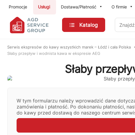
Przejdź do treści głównej
Promocje
Usługi
Dostawa/Płatność
O firmie
Znajdź
Katalog
Serwis ekspresów do kawy wszystkich marek – Łódź i cała Polska
Słaby przepływ i wodnista kawa w ekspresie AEG
Słaby przepły
W tym formularzu należy wprowadzić dane dotycząc
zamówienia i płatność. Po dokonaniu płatności, na
do kawy przed dostawą do naszego centrum serw