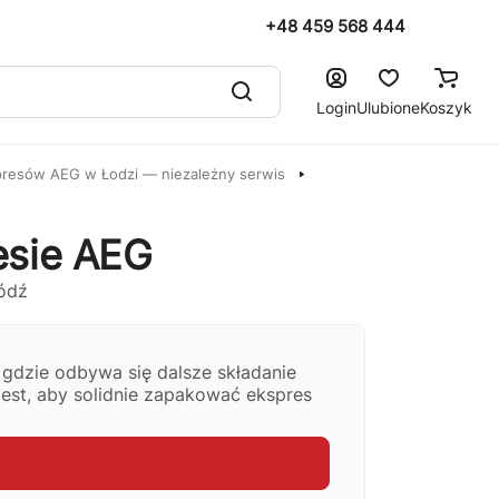
+48 459 568 444
Login
Ulubione
Koszyk
resów AEG w Łodzi — niezależny serwis
esie AEG
gdzie odbywa się dalsze składanie
jest, aby solidnie zapakować ekspres