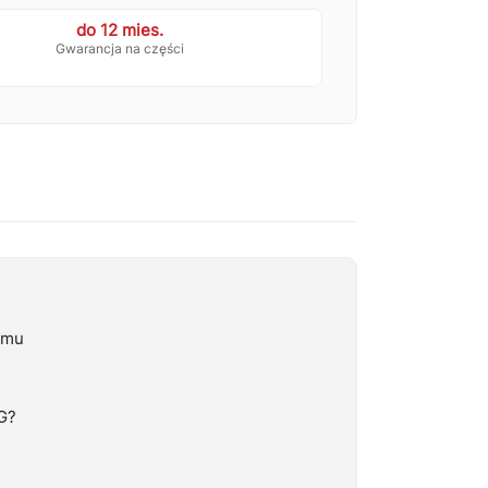
do 12 mies.
Gwarancja na części
emu
G?