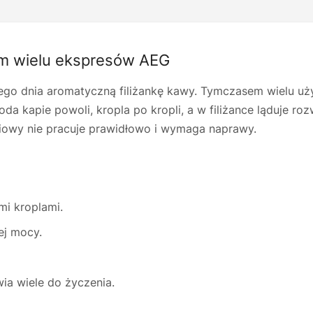
em wielu ekspresów AEG
go dnia aromatyczną filiżankę kawy. Tymczasem wielu uż
da kapie powoli, kropla po kropli, a w filiżance ląduje r
niowy nie pracuje prawidłowo i wymaga naprawy.
mi kroplami.
ej mocy.
wia wiele do życzenia.