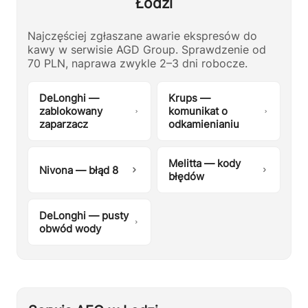
Łodzi
Najczęściej zgłaszane awarie ekspresów do
kawy w serwisie AGD Group. Sprawdzenie od
70 PLN, naprawa zwykle 2–3 dni robocze.
DeLonghi —
Krups —
zablokowany
komunikat o
zaparzacz
odkamienianiu
Melitta — kody
Nivona — błąd 8
błędów
DeLonghi — pusty
obwód wody