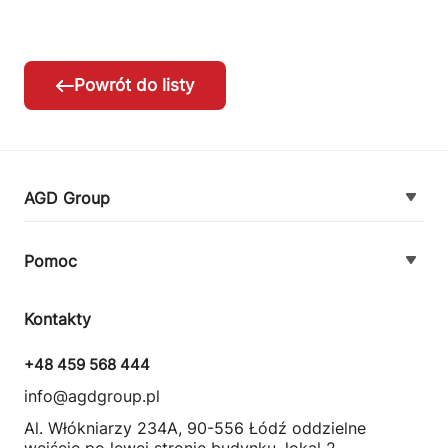
Powrót do listy
AGD Group
O firmie
Pomoc
Nowości
Zamówienie i płatność
Kontakty
Promocje
Zasady dostawy urządzeń
+48 459 568 444
Kontakt
info@agdgroup.pl
Regulamin usług serwisowych
Al. Włókniarzy 234A, 90-556 Łódź oddzielne