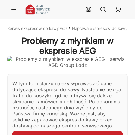
Przejdź do treści głównej
Serwis ekspresów do kawy wszystkich marek – Łódź i cała Polska
Naprawa ekspresów do kawy w Ł
Problemy z młynkiem w
ekspresie AEG
Justyna — konsultant AI
AGD Group • eksperci od ekspresów
W tym formularzu należy wprowadzić dane
dotyczące ekspresu do kawy. Następnie usługa
trafia do koszyka, gdzie odbywa się dalsze
☕
składanie zamówienia i płatność. Po dokonaniu
płatności, następnego dnia wyślemy do
Cześć! Jestem Justyna
Państwa firmę kurierską. Ważne jest, aby
Pomogę Ci z ekspresem do kawy — sprawdzenie, naprawa, części
solidnie zapakować ekspres do kawy przed
zamienne lub złożenie zamówienia.
dostawą do naszego centrum serwisowego.
🔎
Status naprawy
🔧
Jak oddać do naprawy?