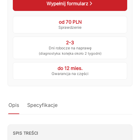
Wypełnij formularz
💰
Ile kosztuje naprawa?
☕
Ekspres nie działa
od 70 PLN
🛠
Szukam części
📖
Instrukcja obsługi
Sprawdzenie
🛒
Jak kupić w sklepie?
🧴
Odkamienianie
2-3
Dni robocze na naprawę
🗹
Reklamacja naprawy
📦
Reklamacja towaru
(diagnostyka: kolejka około 2 tygodni)
do 12 mies.
Gwarancja na części
Opis
Specyfikacje
SPIS TREŚCI