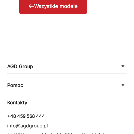
Wszystkie modele
AGD Group
O firmie
Pomoc
Nowości
Zamówienie i płatność
Kontakty
Promocje
Zasady dostawy urządzeń
+48 459 568 444
Kontakt
info@agdgroup.pl
Regulamin usług serwisowych