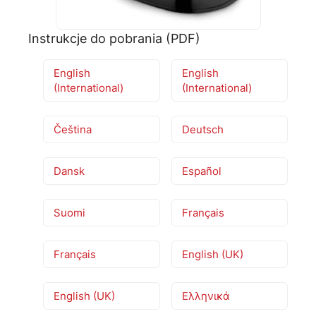
🗹
Reklamacja naprawy
📦
Reklamacja towaru
Instrukcje do pobrania (PDF)
English
English
(International)
(International)
Čeština
Deutsch
Dansk
Español
Suomi
Français
Français
English (UK)
English (UK)
Ελληνικά