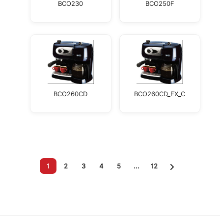
BCO230
BCO250F
BCO260CD
BCO260CD_EX_C
1
2
3
4
5
...
12