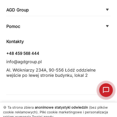
AGD Group
O firmie
Pomoc
Nowości
Zamówienie i płatność
Kontakty
Promocje
Zasady dostawy urządzeń
+48 459 568 444
Kontakt
info@agdgroup.pl
Regulamin usług serwisowych
Al. Włókniarzy 234A, 90-556 Łódź oddzielne
wejście po lewej stronie budynku, lokal 2
Wymiana i zwrot towaru
© 2026 Wszelkie prawa zastrzeżone
AGD Group
.
🍪 Ta strona zbiera
anonimowe statystyki odwiedzin
(bez plików
cookie reklamowych). Pliki cookie marketingowe i personalizacja
reklam wymagają Twojej zgody.