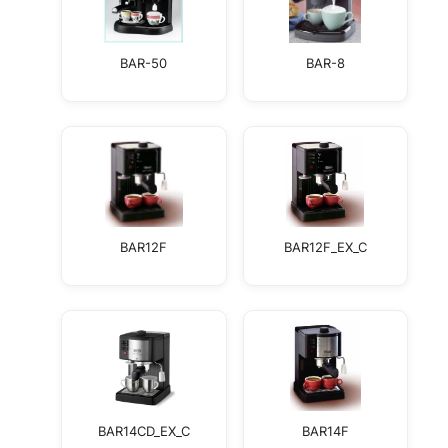
🗹
Reklamacja naprawy
📦
Reklamacja towaru
BAR-50
BAR-8
BAR12F
BAR12F_EX_C
BAR14CD_EX_C
BAR14F