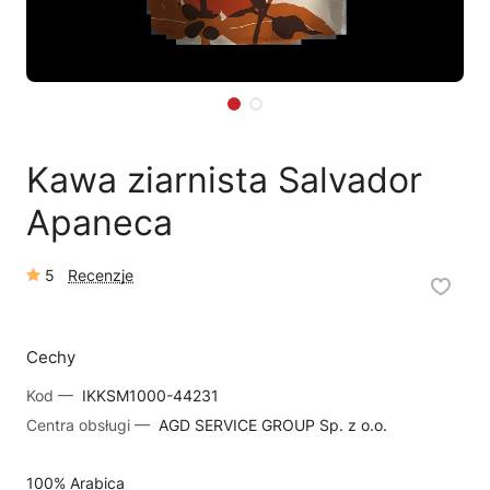
🗹
Reklamacja naprawy
📦
Reklamacja towaru
Kawa ziarnista Salvador
Apaneca
5
Recenzje
Cechy
Kod —
IKKSM1000-44231
Centra obsługi —
AGD SERVICE GROUP Sp. z o.o.
100% Arabica