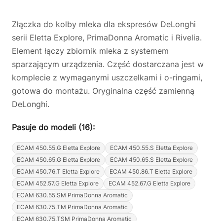
Złączka do kolby mleka dla ekspresów DeLonghi
serii Eletta Explore, PrimaDonna Aromatic i Rivelia.
Element łączy zbiornik mleka z systemem
sparzającym urządzenia. Część dostarczana jest w
komplecie z wymaganymi uszczelkami i o-ringami,
gotowa do montażu. Oryginalna część zamienną
DeLonghi.
Pasuje do modeli (16):
ECAM 450.55.G Eletta Explore
ECAM 450.55.S Eletta Explore
ECAM 450.65.G Eletta Explore
ECAM 450.65.S Eletta Explore
ECAM 450.76.T Eletta Explore
ECAM 450.86.T Eletta Explore
ECAM 452.57.G Eletta Explore
ECAM 452.67.G Eletta Explore
ECAM 630.55.SM PrimaDonna Aromatic
ECAM 630.75.TM PrimaDonna Aromatic
ECAM 630.75.TSM PrimaDonna Aromatic