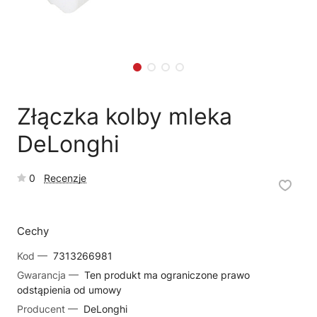
🗹
Reklamacja naprawy
📦
Reklamacja towaru
Złączka kolby mleka
DeLonghi
0
Recenzje
Cechy
Kod —
7313266981
Gwarancja —
Ten produkt ma ograniczone prawo
odstąpienia od umowy
Producent —
DeLonghi