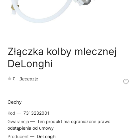
🗹
Reklamacja naprawy
📦
Reklamacja towaru
Złączka kolby mlecznej
DeLonghi
0
Recenzje
Cechy
Kod —
7313232001
Gwarancja —
Ten produkt ma ograniczone prawo
odstąpienia od umowy
Producent —
DeLonghi