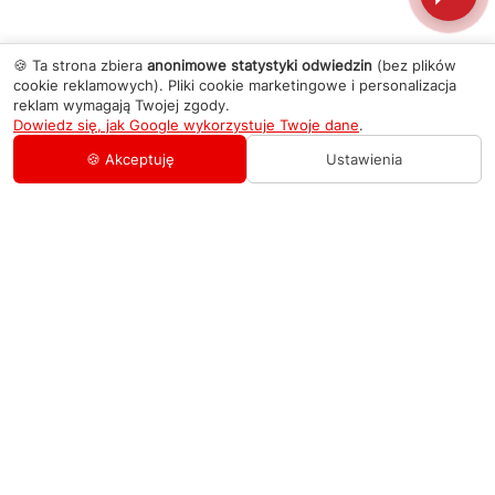
🍪 Ta strona zbiera
anonimowe statystyki odwiedzin
(bez plików
cookie reklamowych). Pliki cookie marketingowe i personalizacja
reklam wymagają Twojej zgody.
Dowiedz się, jak Google wykorzystuje Twoje dane
.
🍪 Akceptuję
Ustawienia
AGD Group
O firmie
Pomoc
Nowości
Zamówienie i płatność
Kontakty
Promocje
Zasady dostawy urządzeń
+48 459 568 444
Kontakt
info@agdgroup.pl
Regulamin usług serwisowych