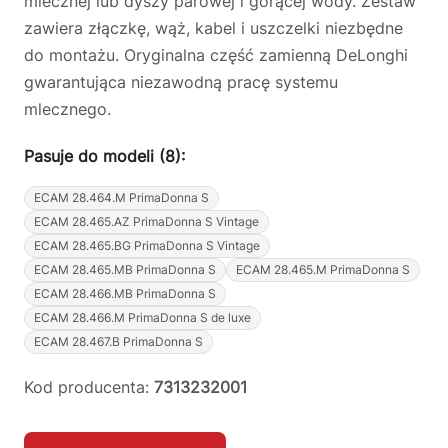
mlecznej lub dyszy parowej i gorącej wody. Zestaw
zawiera złączkę, wąż, kabel i uszczelki niezbędne
do montażu. Oryginalna część zamienną DeLonghi
gwarantująca niezawodną pracę systemu
mlecznego.
Pasuje do modeli (8):
ECAM 28.464.M PrimaDonna S
ECAM 28.465.AZ PrimaDonna S Vintage
ECAM 28.465.BG PrimaDonna S Vintage
ECAM 28.465.MB PrimaDonna S
ECAM 28.465.M PrimaDonna S
ECAM 28.466.MB PrimaDonna S
ECAM 28.466.M PrimaDonna S de luxe
ECAM 28.467.B PrimaDonna S
Kod producenta:
7313232001