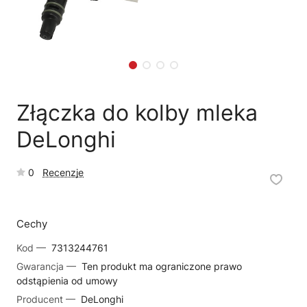
🗹
Reklamacja naprawy
📦
Reklamacja towaru
Złączka do kolby mleka
DeLonghi
0
Recenzje
Cechy
Kod —
7313244761
Gwarancja —
Ten produkt ma ograniczone prawo
odstąpienia od umowy
Producent —
DeLonghi