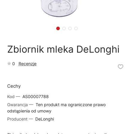
🗹
Reklamacja naprawy
📦
Reklamacja towaru
Zbiornik mleka DeLonghi
0
Recenzje
Cechy
Kod —
AS00007788
Gwarancja —
Ten produkt ma ograniczone prawo
odstąpienia od umowy
Producent —
DeLonghi