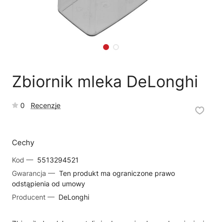
🗹
Reklamacja naprawy
📦
Reklamacja towaru
Zbiornik mleka DeLonghi
0
Recenzje
Cechy
Kod —
5513294521
Gwarancja —
Ten produkt ma ograniczone prawo
odstąpienia od umowy
Producent —
DeLonghi