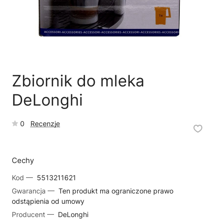
🗹
Reklamacja naprawy
📦
Reklamacja towaru
Zbiornik do mleka
DeLonghi
0
Recenzje
Cechy
Kod —
5513211621
Gwarancja —
Ten produkt ma ograniczone prawo
odstąpienia od umowy
Producent —
DeLonghi