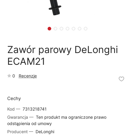
🗹
Reklamacja naprawy
📦
Reklamacja towaru
Zawór parowy DeLonghi
ECAM21
0
Recenzje
Cechy
Kod —
7313218741
Gwarancja —
Ten produkt ma ograniczone prawo
odstąpienia od umowy
Producent —
DeLonghi