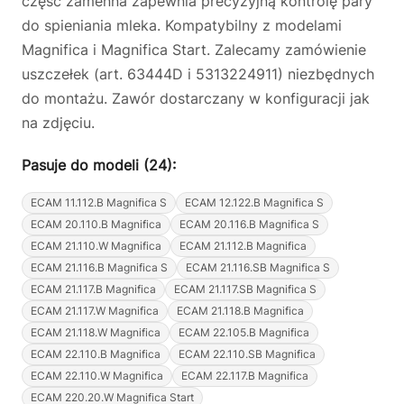
część zamenna zapewnia precyzyjną kontrolę pary
do spieniania mleka. Kompatybilny z modelami
Magnifica i Magnifica Start. Zalecamy zamówienie
uszczełek (art. 63444D i 5313224911) niezbędnych
do montażu. Zawór dostarczany w konfiguracji jak
na zdjęciu.
Pasuje do modeli (24):
ECAM 11.112.B Magnifica S
ECAM 12.122.B Magnifica S
ECAM 20.110.B Magnifica
ECAM 20.116.B Magnifica S
ECAM 21.110.W Magnifica
ECAM 21.112.B Magnifica
ECAM 21.116.B Magnifica S
ECAM 21.116.SB Magnifica S
ECAM 21.117.B Magnifica
ECAM 21.117.SB Magnifica S
ECAM 21.117.W Magnifica
ECAM 21.118.B Magnifica
ECAM 21.118.W Magnifica
ECAM 22.105.B Magnifica
ECAM 22.110.B Magnifica
ECAM 22.110.SB Magnifica
ECAM 22.110.W Magnifica
ECAM 22.117.B Magnifica
ECAM 220.20.W Magnifica Start