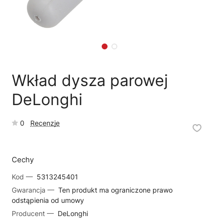
🗹
Reklamacja naprawy
📦
Reklamacja towaru
Wkład dysza parowej
DeLonghi
0
Recenzje
Cechy
Kod —
5313245401
Gwarancja —
Ten produkt ma ograniczone prawo
odstąpienia od umowy
Producent —
DeLonghi