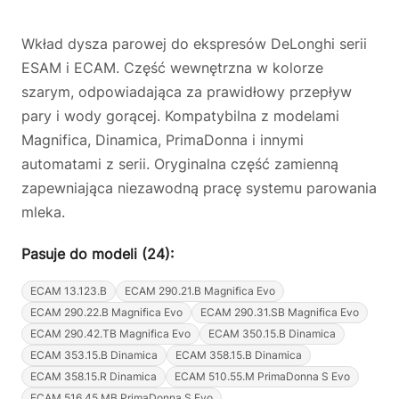
Wkład dysza parowej do ekspresów DeLonghi serii
ESAM i ECAM. Część wewnętrzna w kolorze
szarym, odpowiadająca za prawidłowy przepływ
pary i wody gorącej. Kompatybilna z modelami
Magnifica, Dinamica, PrimaDonna i innymi
automatami z serii. Oryginalna część zamienną
zapewniająca niezawodną pracę systemu parowania
mleka.
Pasuje do modeli (24):
ECAM 13.123.B
ECAM 290.21.B Magnifica Evo
ECAM 290.22.B Magnifica Evo
ECAM 290.31.SB Magnifica Evo
ECAM 290.42.TB Magnifica Evo
ECAM 350.15.B Dinamica
ECAM 353.15.B Dinamica
ECAM 358.15.B Dinamica
ECAM 358.15.R Dinamica
ECAM 510.55.M PrimaDonna S Evo
ECAM 516.45.MB PrimaDonna S Evo