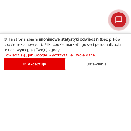
🍪 Ta strona zbiera
anonimowe statystyki odwiedzin
(bez plików
cookie reklamowych). Pliki cookie marketingowe i personalizacja
reklam wymagają Twojej zgody.
Dowiedz się, jak Google wykorzystuje Twoje dane
.
🍪 Akceptuję
Ustawienia
AGD Group
O firmie
Pomoc
Nowości
Zamówienie i płatność
Kontakty
Promocje