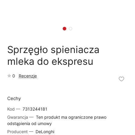
🗹
Reklamacja naprawy
📦
Reklamacja towaru
Sprzęgło spieniacza
mleka do ekspresu
0
Recenzje
Cechy
Kod —
7313244181
Gwarancja —
Ten produkt ma ograniczone prawo
odstąpienia od umowy
Producent —
DeLonghi