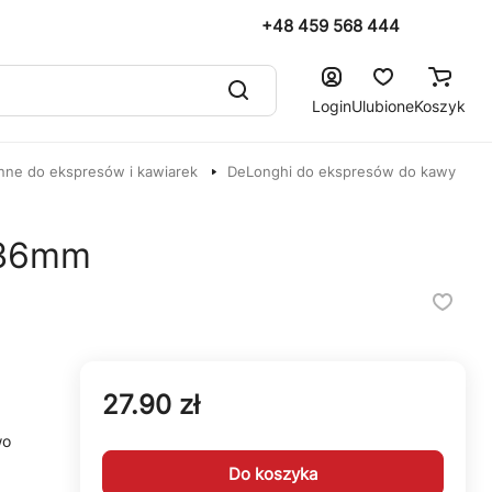
+48 459 568 444
Login
Ulubione
Koszyk
nne do ekspresów i kawiarek
DeLonghi do ekspresów do kawy
136mm
27.90 zł
wo
Do koszyka