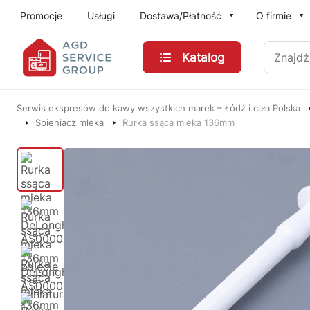
Przejdź do treści głównej
Promocje
Usługi
Dostawa/Płatność
O firmie
Znajdź
Katalog
Serwis ekspresów do kawy wszystkich marek – Łódź i cała Polska
Spieniacz mleka
Rurka ssąca mleka 136mm