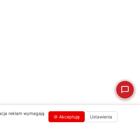
💰
Ile kosztuje naprawa?
☕
Ekspres nie działa
🛠
Szukam części
📖
Instrukcja obsługi
🛒
Jak kupić w sklepie?
🧴
Odkamienianie
🗹
Reklamacja naprawy
📦
Reklamacja towaru
zacja reklam wymagają
🍪 Akceptuję
Ustawienia