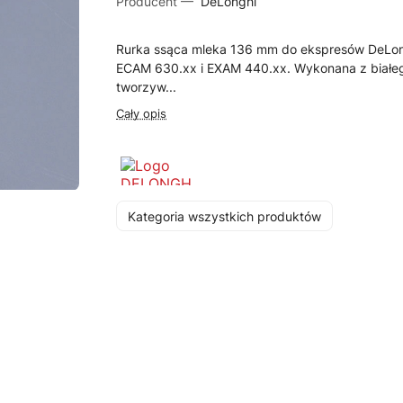
Producent —
DeLonghi
Rurka ssąca mleka 136 mm do ekspresów DeLo
ECAM 630.xx i EXAM 440.xx. Wykonana z białe
tworzyw...
Cały opis
Kategoria wszystkich produktów