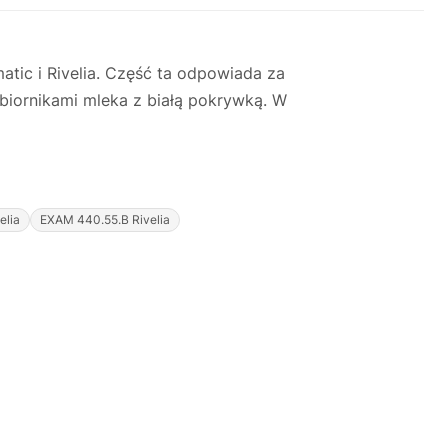
ic i Rivelia. Część ta odpowiada za
biornikami mleka z białą pokrywką. W
elia
EXAM 440.55.B Rivelia
Justyna — konsultant AI
AGD Group • eksperci od ekspresów
☕
Cześć! Jestem Justyna
Pomogę Ci z ekspresem do kawy — sprawdzenie,
naprawa, części zamienne lub złożenie zamówienia.
Jak oddać do
🔎
Status naprawy
🔧
naprawy?