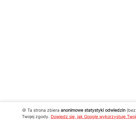
🍪 Ta strona zbiera
anonimowe statystyki odwiedzin
(bez 
Twojej zgody.
Dowiedz się, jak Google wykorzystuje Two