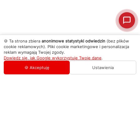
🍪 Ta strona zbiera
anonimowe statystyki odwiedzin
(bez plików
cookie reklamowych). Pliki cookie marketingowe i personalizacja
reklam wymagają Twojej zgody.
Dowiedz się, jak Google wykorzystuje Twoje dane
.
🍪 Akceptuję
Ustawienia
AGD Group
O firmie
Pomoc
Nowości
Zamówienie i płatność
Kontakty
Promocje