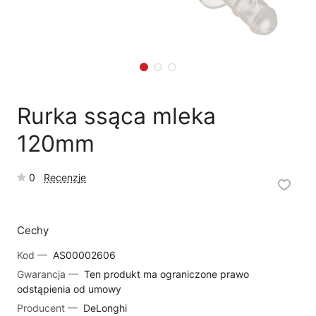
🗹
Reklamacja naprawy
📦
Reklamacja towaru
Rurka ssąca mleka
120mm
0
Recenzje
Cechy
Kod —
AS00002606
Gwarancja —
Ten produkt ma ograniczone prawo
odstąpienia od umowy
Producent —
DeLonghi