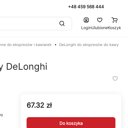
+48 459 568 444
Login
Ulubione
Koszyk
nne do ekspresów i kawiarek
DeLonghi do ekspresów do kawy
y DeLonghi
67.32 zł
wo
Do koszyka