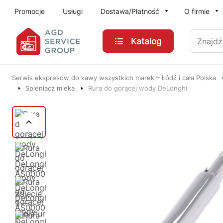
Przejdź do treści głównej
Promocje
Usługi
Dostawa/Płatność
O firmie
Znajdź
Katalog
Serwis ekspresów do kawy wszystkich marek – Łódź i cała Polska
Spieniacz mleka
Rura do gorącej wody DeLonghi