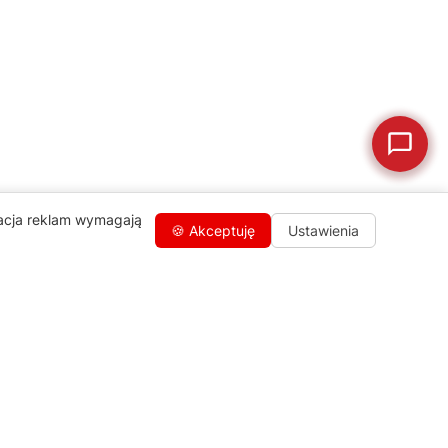
🗹
Reklamacja naprawy
📦
Reklamacja towaru
zacja reklam wymagają
🍪 Akceptuję
Ustawienia
Kontakty
+48 459 568 444
info@agdgroup.pl