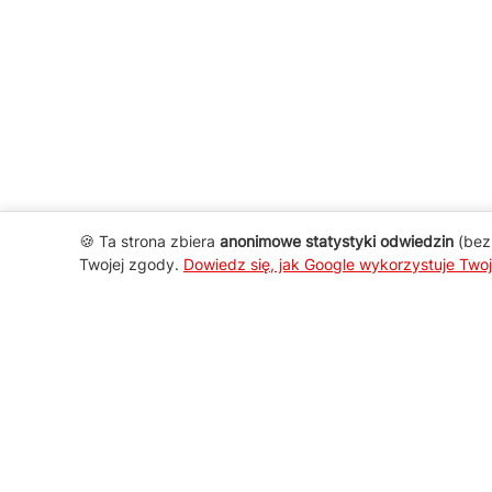
🍪 Ta strona zbiera
anonimowe statystyki odwiedzin
(bez 
Twojej zgody.
Dowiedz się, jak Google wykorzystuje Two
AGD Group
O firmie
Nowości