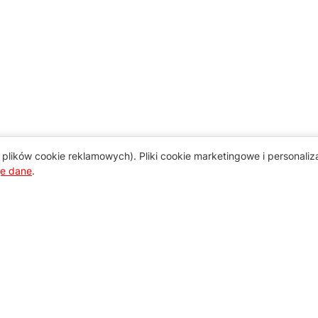
plików cookie reklamowych). Pliki cookie marketingowe i personali
je dane
.
Pomoc
Zamówienie i płatność
Zasady dostawy urządzeń