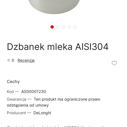
🗹
Reklamacja naprawy
📦
Reklamacja towaru
Dzbanek mleka AISI304
0
Recenzje
Cechy
Kod —
AS00001230
Gwarancja —
Ten produkt ma ograniczone prawo
odstąpienia od umowy
Producent —
DeLonghi