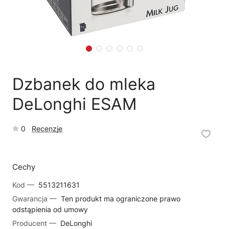
🗹
Reklamacja naprawy
📦
Reklamacja towaru
Dzbanek do mleka
DeLonghi ESAM
0
Recenzje
Cechy
Kod —
5513211631
Gwarancja —
Ten produkt ma ograniczone prawo
odstąpienia od umowy
Producent —
DeLonghi