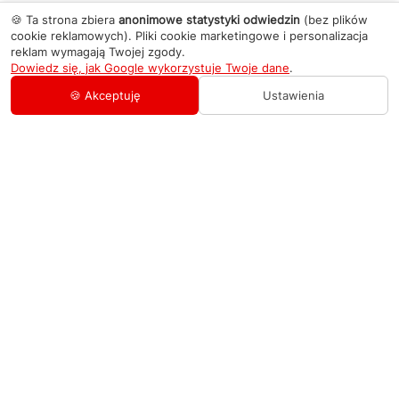
🍪 Ta strona zbiera
anonimowe statystyki odwiedzin
(bez plików
cookie reklamowych). Pliki cookie marketingowe i personalizacja
reklam wymagają Twojej zgody.
Dowiedz się, jak Google wykorzystuje Twoje dane
.
🍪 Akceptuję
Ustawienia
AGD Group
O firmie
Pomoc
Nowości
Zamówienie i płatność
Kontakty
Promocje
Zasady dostawy urządzeń
+48 459 568 444
Kontakt
info@agdgroup.pl
Regulamin usług serwisowych
Al. Włókniarzy 234A, 90-556 Łódź oddzielne
wejście po lewej stronie budynku, lokal 2
Wymiana i zwrot towaru