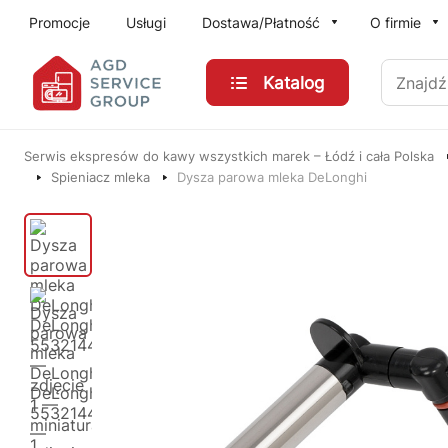
Przejdź do treści głównej
Promocje
Usługi
Dostawa/Płatność
O firmie
Znajdź
Katalog
Serwis ekspresów do kawy wszystkich marek – Łódź i cała Polska
Spieniacz mleka
Dysza parowa mleka DeLonghi