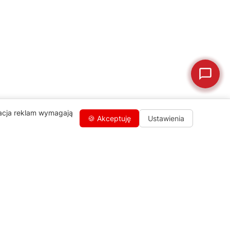
🗹
Reklamacja naprawy
📦
Reklamacja towaru
zacja reklam wymagają
🍪 Akceptuję
Ustawienia
Kontakty
+48 459 568 444
info@agdgroup.pl