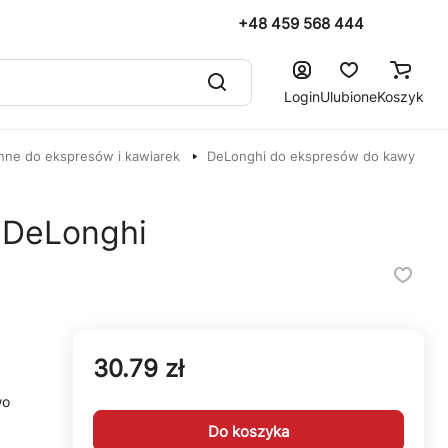
+48 459 568 444
Login
Ulubione
Koszyk
nne do ekspresów i kawiarek
DeLonghi do ekspresów do kawy
 DeLonghi
30.79 zł
wo
Do koszyka