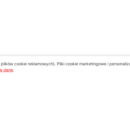
plików cookie reklamowych). Pliki cookie marketingowe i personali
je dane
.
Pomoc
Zamówienie i płatność
Zasady dostawy urządzeń