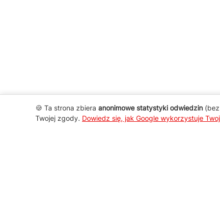
🍪 Ta strona zbiera
anonimowe statystyki odwiedzin
(bez 
Twojej zgody.
Dowiedz się, jak Google wykorzystuje Two
AGD Group
O firmie
Nowości